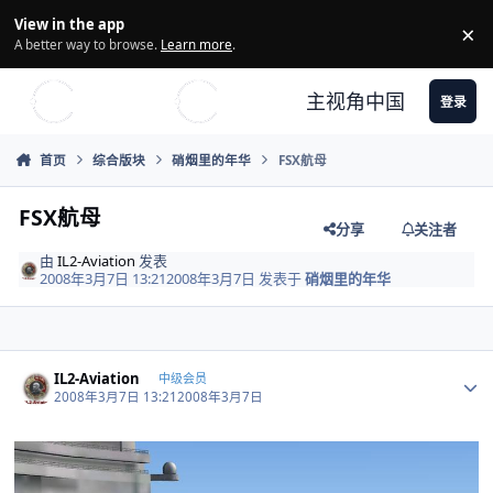
Skip to content
View in the app
×
Di
A better way to browse.
Learn more
.
主视角中国
登录
首页
综合版块
硝烟里的年华
FSX航母
FSX航母
分享
关注者
由
IL2-Aviation
发表
2008年3月7日 13:21
2008年3月7日
发表于
硝烟里的年华
Author stats
IL2-Aviation
中级会员
2008年3月7日 13:21
2008年3月7日