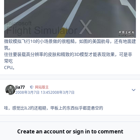
微软模拟飞行10的小场景做的很粗糙，如图的美国航母，还有地面建
筑。
往往要装载高分辨率的皮肤和精致的3D模型才能表现效果，可是非
常吃
CPU。
Author stats
Jia77
网站版主
2008年3月7日 13:45
2008年3月7日
哇，感觉比IL2的还粗糙，甲板上的东西似乎都是悬空的
Create an account or sign in to comment