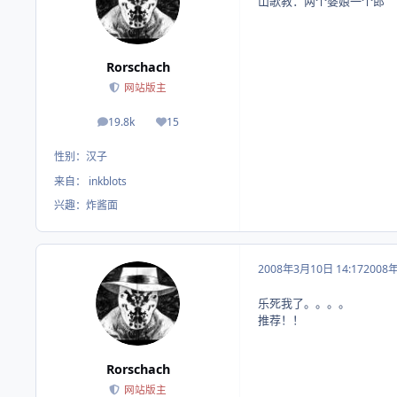
山歌教：两个婆娘一个郎
Rorschach
网站版主
19.8k
15
帖子
荣誉积分
性别：
汉子
来自：
inkblots
兴趣：
炸酱面
2008年3月10日 14:17
2008
乐死我了。。。。
推荐！！
Rorschach
网站版主