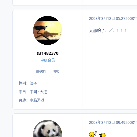
2008年3月12日 05:27
2008
太那啥了．／．！！！
s31482370
中级会员
901
0
帖子
荣誉积分
性别：
汉子
来自：
中国 · 大连
兴趣：
电脑游戏
2008年3月12日 09:49
2008