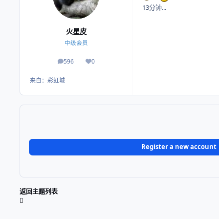
13分钟...
火星皮
中级会员
596
0
帖子
荣誉积分
来自：
彩虹城
Register a new account
返回主题列表