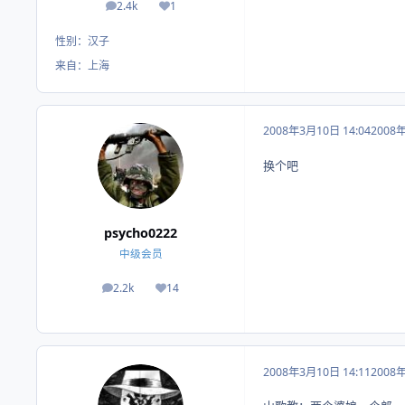
2.4k
1
帖子
荣誉积分
性别：
汉子
来自：
上海
2008年3月10日 14:04
2008
换个吧
psycho0222
中级会员
2.2k
14
帖子
荣誉积分
2008年3月10日 14:11
2008