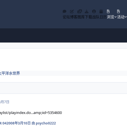
论坛
博客
图库
下载
战队
日历
浏览
活动
太平洋水世界
3月7日
list/playindex.do...amp;iid=5354600
4:04
2008年3月10日
由 psycho0222