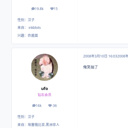
19.8k
15
帖子
荣誉积分
性别：
汉子
来自：
inkblots
兴趣：
炸酱面
2008年3月10日 16:03
2008
俺笑抽了
ufo
钻石会员
16k
-36
帖子
荣誉积分
性别：
汉子
来自：
埃塞俄比亚.黑洲非人