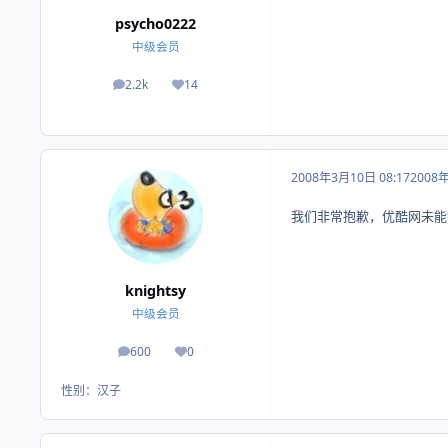
psycho0222
中级会员
2.2k
14
帖子
荣誉积分
2008年3月10日 08:17
2008
我们非常抱歉，优酷网未能
knightsy
中级会员
600
0
帖子
荣誉积分
性别：
汉子