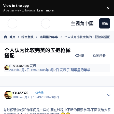
Skip to content
View in the app
×
Di
A better way to browse.
Learn more
.
主视角中国
登录
首页
综合版块
硝烟里的年华
个人认为比较完美的五把枪械搭配
个人认为比较完美的五把枪械
搭配
分享
关注者
由
s31482370
发表
2008年3月7日 15:49
2008年3月7日
发表于
硝烟里的年华
Author stats
s31482370
中级会员
2008年3月7日 15:49
2008年3月7日
有时候玩游戏和作学问是一样的,要在过程中不断的摸索学习.下面就给大家