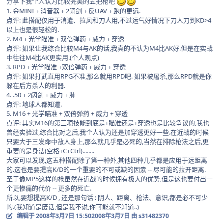
分享下我个人认为比较完美的五把枪吧
1. 金MINI + 消音器 + 2阔剑 + 反UAV + 跑的更远.
点评: 此搭配仅用于消遣、拉风和刀人用,不过运气好情况下刀人刀到KD>4
以上也是很轻松的.
2. M4 + 光学瞄准 + 双倍弹药 + 威力 + 穿透
点评: 如果让我综合比较M4与AK的话,我真的不认为M4比AK好.但是在实战
中往往M4比AK更实用.(个人观点)
3. RPD + 光学瞄准 +双倍弹药 + 威力 + 穿透
点评: 如果打武直用RPG不准,那么就用RPD吧. 如果被屠杀,那么RPD就是你
躲在后方杀人的利器.
4. .50 + 2阔剑 + 威力 + 肺
点评: 地球人都知道.
5. M16 + 光学瞄准 + 双倍弹药 + 威力 + 穿透
点评: 其实M16的第三项技能到底是+瞄准还是+穿透也是比较争议的,我也
曾经实验过,综合比对之后,我个人认为还是加穿透更好一些.在近战的时候
只要大于三发命中敌人身上,那么就几乎是必死的,当然在排除枪法之后,更
重要的是身法(空格+C+Ctrl)........
大家可以发现,这五种搭配除了第一种外,其他四种几乎都是应用于远距离
的.这也是要提高K/D的一个重要的不可或缺的因素 -- 尽可能的拉开距离.
至于像MP5这样的枪虽然在近战的时候拥有极大的优势,但是这也要付出一
个更惨痛的代价 -- 更多的死亡.
所以,要想提高K/D , 还是那句话 : 阴人、距离、枪法、意识,都是必不可少
的.(我知道是废话,但是我不说,你可能就不知道..)
编辑于
2008年3月7日 15:50
2008年3月7日
由 s31482370