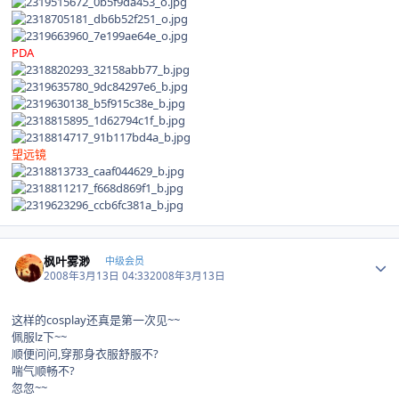
PDA
望远镜
Author stats
枫叶雾渺
中级会员
2008年3月13日 04:33
2008年3月13日
这样的cosplay还真是第一次见~~
佩服lz下~~
顺便问问,穿那身衣服舒服不?
喘气顺畅不?
忽忽~~