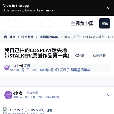
Skip to content
View in the app
×
Di
A better way to browse.
Learn more
.
主视角中国
登录
首页
综合版块
硝烟里的年华
我自己拍的COSPLAY迷失地带STAL
我自己拍的COSPLAY迷失地
带STALKER(原创作品第一集)
分享
关注者
由
守护者
发表
2008年3月9日 08:29
2008年3月9日
发表于
硝烟里的年华
Author stats
守护者
初级会员
2008年3月9日 08:29
2008年3月9日