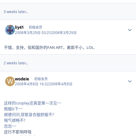
3 weeks later...
Author stats
liy41
初级会员
2008年3月29日 03:25
2008年3月29日
不错，支持，但和国外的FAN ART，差距不小，LOL.
2 weeks later...
Author stats
wodeie
初级会员
2008年4月8日 16:32
2008年4月8日
这样的cosplay还真是第一次见~~
佩服lz下~~
顺便问问,穿那身衣服舒服不?
喘气顺畅不?
忽忽~~
还行不影响呼吸