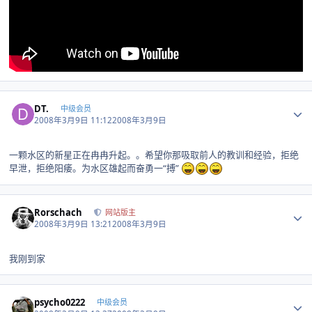
Author stats
DT.
中级会员
2008年3月9日 11:12
2008年3月9日
一颗水区的新星正在冉冉升起。。希望你那吸取前人的教训和经验，拒绝
早泄，拒绝阳痿。为水区雄起而奋勇一“搏”
Author stats
Rorschach
网站版主
2008年3月9日 13:21
2008年3月9日
我刚到家
Author stats
psycho0222
中级会员