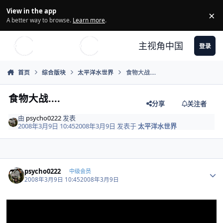
Skip to content
View in the app
×
Di
A better way to browse.
Learn more
.
主视角中国
登录
首页
综合版块
太平洋水世界
食物大战....
食物大战....
分享
关注者
由
psycho0222
发表
2008年3月9日 10:45
2008年3月9日
发表于
太平洋水世界
Author stats
psycho0222
中级会员
2008年3月9日 10:45
2008年3月9日