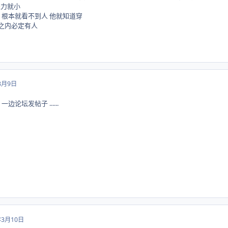
坐力就小
 透墙 根本就看不到人 他就知道穿
秒之内必定有人
3月9日
D 一边论坛发帖子 ......
年3月10日