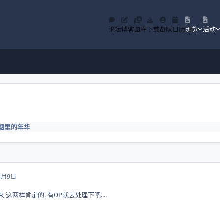
论坛
博客
图库
下载
战队
日历
浏览
活动
烟里的年华
3月9日
这两样肯定的. 有OP就去处理下吧....