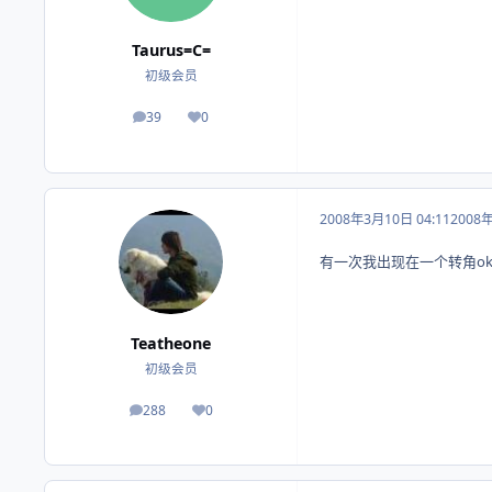
Taurus=C=
初级会员
39
0
帖子
荣誉积分
2008年3月10日 04:11
2008
有一次我出现在一个转角o
Teatheone
初级会员
288
0
帖子
荣誉积分