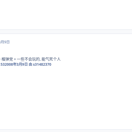
3月9日
 榴弹党 + 一些不会玩的, 能气死个人
:53
2008年3月9日
由 s31482370