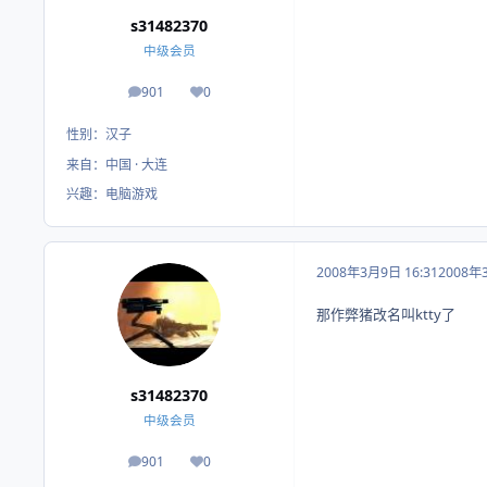
s31482370
中级会员
901
0
帖子
荣誉积分
性别：
汉子
来自：
中国 · 大连
兴趣：
电脑游戏
2008年3月9日 16:31
2008年
那作弊猪改名叫ktty了
s31482370
中级会员
901
0
帖子
荣誉积分