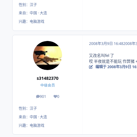
性别：
汉子
来自：
中国 · 大连
兴趣：
电脑游戏
2008年3月9日 16:48
2008年
又改名叫fel 了
哎 半夜就是不能玩 作弊猪 +
编辑于
2008年3月9日 16
s31482370
中级会员
901
0
帖子
荣誉积分
性别：
汉子
来自：
中国 · 大连
兴趣：
电脑游戏