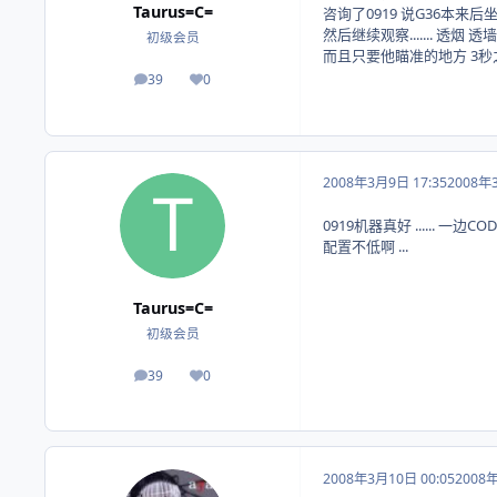
Taurus=C=
咨询了0919 说G36本来后
然后继续观察....... 透烟
初级会员
而且只要他瞄准的地方 3
39
0
帖子
荣誉积分
2008年3月9日 17:35
2008年
0919机器真好 ...... 一边CO
配置不低啊 ...
Taurus=C=
初级会员
39
0
帖子
荣誉积分
2008年3月10日 00:05
2008