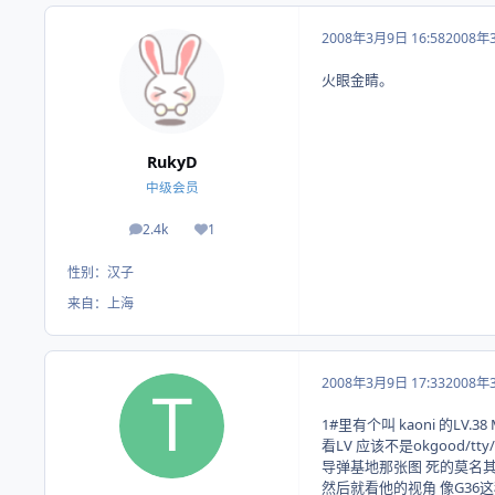
2008年3月9日 16:58
2008年
火眼金睛。
RukyD
中级会员
2.4k
1
帖子
荣誉积分
性别：
汉子
来自：
上海
2008年3月9日 17:33
2008年
1#里有个叫 kaoni 的LV.
看LV 应该不是okgood/tty/
导弹基地那张图 死的莫名其妙
然后就看他的视角 像G36