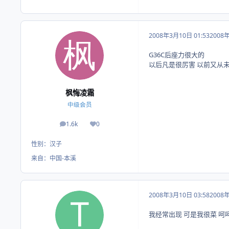
2008年3月10日 01:53
2008
G36C后座力很大的
以后凡是很厉害 以前又从
枫悔凌霜
中级会员
1.6k
0
帖子
荣誉积分
性别：
汉子
来自：
中国-本溪
2008年3月10日 03:58
2008
我经常出现 可是我很菜 呵呵