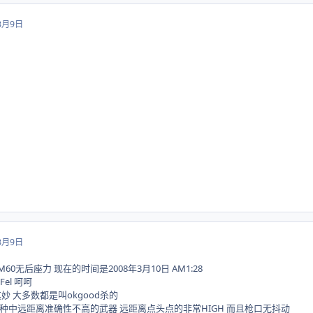
3月9日
3月9日
38 M60无后座力 现在的时间是2008年3月10日 AM1:28
Fel 呵呵
 大多数都是叫okgood杀的
这种中远距离准确性不高的武器 远距离点头点的非常HIGH 而且枪口无抖动