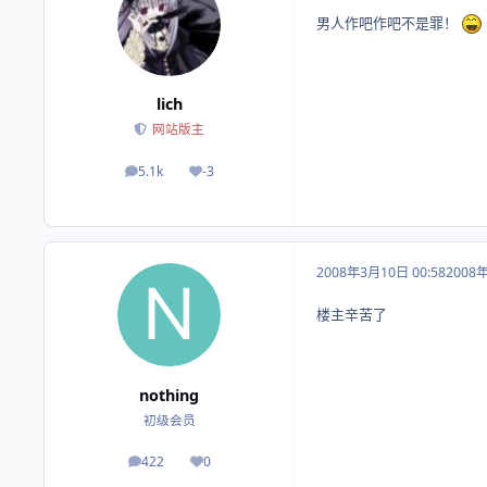
男人作吧作吧不是罪！
lich
网站版主
5.1k
-3
帖子
荣誉积分
2008年3月10日 00:58
2008
楼主辛苦了
nothing
初级会员
422
0
帖子
荣誉积分