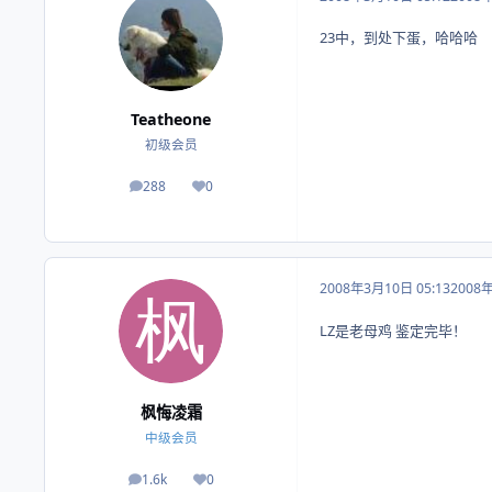
23中，到处下蛋，哈哈哈
Teatheone
初级会员
288
0
帖子
荣誉积分
2008年3月10日 05:13
2008
LZ是老母鸡 鉴定完毕！
枫悔凌霜
中级会员
1.6k
0
帖子
荣誉积分