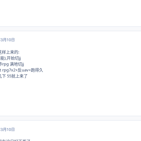
年3月10日
5是这样上来的:
能),开始切jj
rpg 满地切jj
rpg7x2+反uav+跑得久
几下 55就上来了
年3月10日