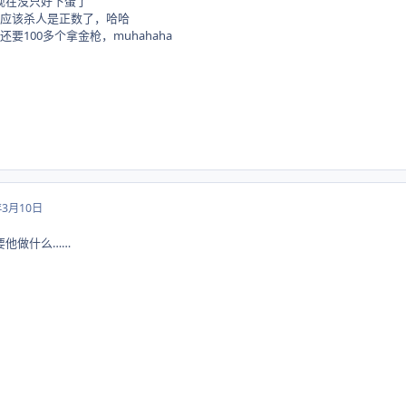
现在没只好下蛋了
在应该杀人是正数了，哈哈
要100多个拿金枪，muhahaha
年3月10日
要他做什么……