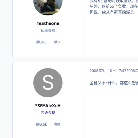
我有3手雷的时候最喜欢，
另外，以前55了负数，现
再说，ak从重新开始爆头，还
Teatheone
初级会员
288
0
帖子
荣誉积分
2008年3月10日 17:43
2008
金枪又不+什么，都这么想
*SR*AleXcH
高级会员
3.6k
0
帖子
荣誉积分