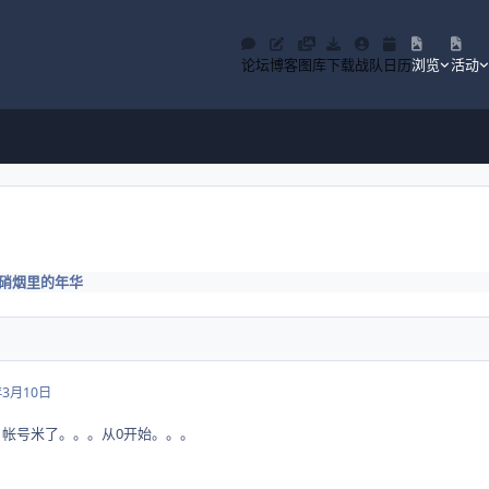
论坛
博客
图库
下载
战队
日历
浏览
活动
硝烟里的年华
年3月10日
，帐号米了。。。从0开始。。。