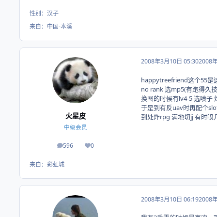
性别：
汉子
来自：
中国-本溪
2008年3月10日 05:30
2008
happytreefriend这个5
no rank 选mp5(有跑得久技
换图的时候有lv4-5 选喷子 炸
于是到有反uav时再配个slot 
火星皮
到处炸rpg 满地切jj 有时喷
中级会员
596
0
帖子
荣誉积分
来自：
彩虹城
2008年3月10日 06:19
2008