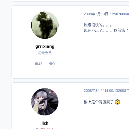
2008年3月10日 23:50
2008
练级很快的。。。
现在不玩了。。。以前练了
grrrxiang
初级会员
43
0
帖子
荣誉积分
2008年3月11日 00:13
2008
楼上是个网游疯子
lich