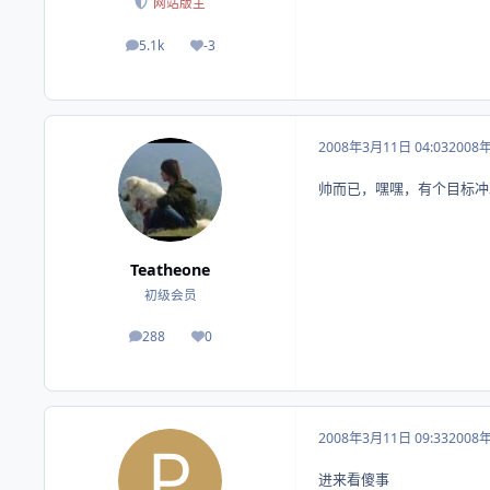
网站版主
5.1k
-3
帖子
荣誉积分
2008年3月11日 04:03
2008
帅而已，嘿嘿，有个目标冲
Teatheone
初级会员
288
0
帖子
荣誉积分
2008年3月11日 09:33
2008
进来看傻事