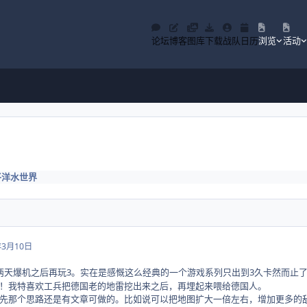
论坛
博客
图库
下载
战队
日历
浏览
活动
平洋水世界
年3月10日
两天爆机之后再玩3。实在是感慨这么经典的一个游戏系列只出到3久卡然而止
！我特喜欢工兵把德国老的地雷挖出来之后，再埋起来喂给德国人。
先那个思路还是有文章可做的。比如说可以把地图扩大一倍左右，增加更多的敌