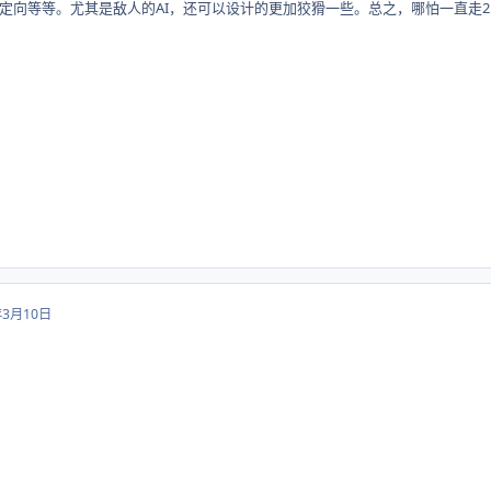
定向等等。尤其是敌人的AI，还可以设计的更加狡猾一些。总之，哪怕一直走
年3月10日