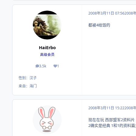
2008年3月11日 07:56
2008
都被4给毁的
HaiErbo
高级会员
3.5k
1
帖子
荣誉积分
性别：
汉子
来自：
海门
2008年3月11日 15:22
2008
现在在玩 西部盟军2资料片
2确实是经典 1和1的资料