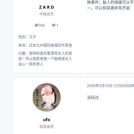
殊事件；敌人的增援可以不
Z A R D
一。可以和突袭并驾齐驱
中级会员
784
-1
帖子
荣誉积分
性别：
汉子
来自：
日本九州福冈县福冈市某地
兴趣：
我特别喜欢看漂亮女人的笑
容！所以我愿意做一个能够使女人
会心一笑的男人
2008年3月10日 15:58
2008
没玩过
ufo
钻石会员