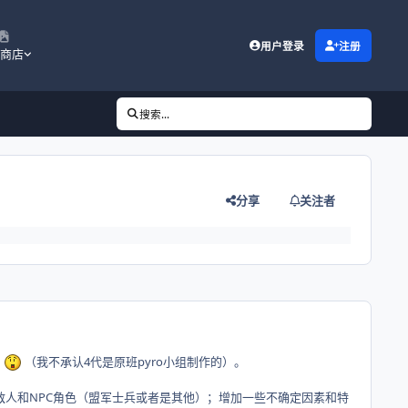
用户登录
注册
商店
搜索...
分享
关注者
了
（我不承认4代是原班pyro小组制作的）。
人和NPC角色（盟军士兵或者是其他）；增加一些不确定因素和特