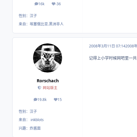
16k
-36
帖子
荣誉积分
性别：
汉子
来自：
埃塞俄比亚.黑洲非人
2008年3月11日 07:14
2008
记得上小学时候网吧里一共
Rorschach
网站版主
19.8k
15
帖子
荣誉积分
性别：
汉子
来自：
inkblots
兴趣：
炸酱面