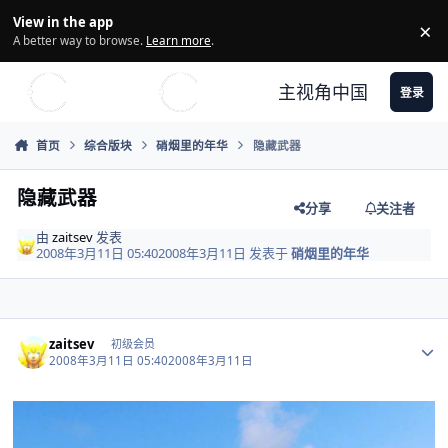
Skip to content
View in the app
×
Di
A better way to browse.
Learn more
.
主视角中国
登录
首页
综合版块
硝烟里的年华
隐藏武器
隐藏武器
分享
关注者
由
zaitsev
发表
2008年3月11日 05:40
2008年3月11日
发表于
硝烟里的年华
Author stats
zaitsev
初级会员
2008年3月11日 05:40
2008年3月11日