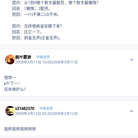
提问：从1到9哪个数字最勤劳，哪个数字最懒惰？
回答：1懒惰；2勤劳。
原因：一(1)不做二(2)不休。
提问：怎样使麻雀安静下来？
回答：压它一下。
原因：鸦雀无声(压雀无声)。
Author stats
枫叶雾渺
中级会员
2008年3月11日 16:08
2008年3月11日
强悍~~
pf1下~~~
还米维护么?
Author stats
s31482370
中级会员
2008年3月12日 05:26
2008年3月12日
我转我转我转转转