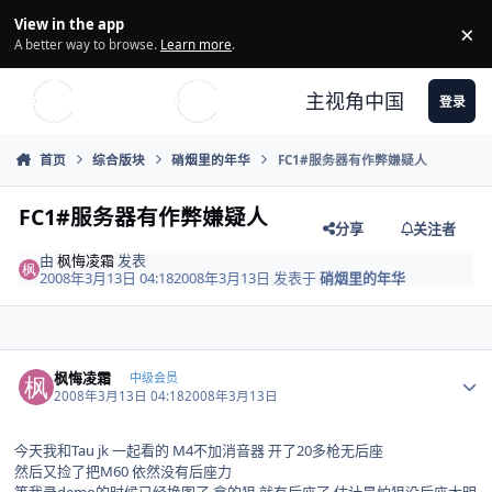
Skip to content
View in the app
×
Di
A better way to browse.
Learn more
.
主视角中国
登录
首页
综合版块
硝烟里的年华
FC1#服务器有作弊嫌疑人
FC1#服务器有作弊嫌疑人
分享
关注者
由
枫悔凌霜
发表
2008年3月13日 04:18
2008年3月13日
发表于
硝烟里的年华
Author stats
枫悔凌霜
中级会员
2008年3月13日 04:18
2008年3月13日
今天我和Tau jk 一起看的 M4不加消音器 开了20多枪无后座
然后又捡了把M60 依然没有后座力