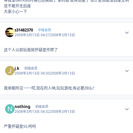
等我录demo的时候已经换图了 拿的狙 就有后座了 估计是怕狙没后座太明
显不敢开无后座
大家小心一下
Author stats
s31482370
中级会员
2008年3月13日 04:27
2008年3月13日
这个人以前玩我就怀疑是作弊了
Author stats
j.k
初级会员
2008年3月13日 04:30
2008年3月13日
我亲眼所见~~~~哎,现在的人呐,玩玩游戏,有必要ZB么?
Author stats
nothing
初级会员
2008年3月13日 04:32
2008年3月13日
严重怀疑是SS,呵呵