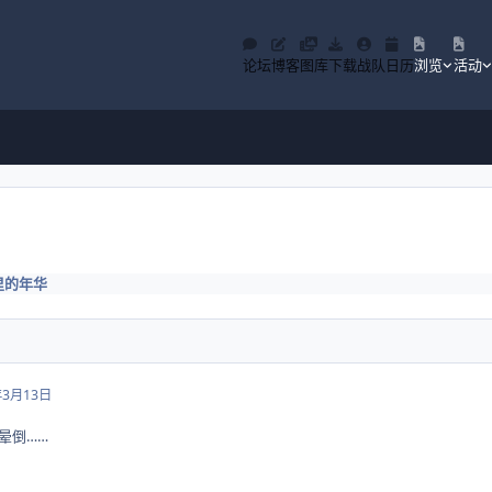
论坛
博客
图库
下载
战队
日历
浏览
活动
里的年华
年3月13日
场晕倒……