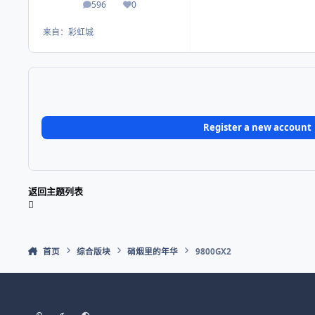
596
0
帖子
荣誉积分
来自：
彩虹城
Register a new account
返回主题列表
首页
综合版块
硝烟里的年华
9800GX2
Light Mode
Dark Mode
System Preference