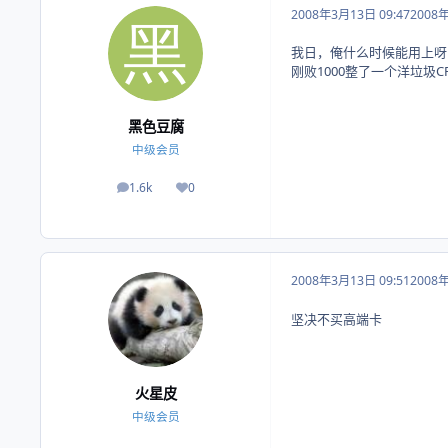
2008年3月13日 09:47
2008
我日，俺什么时候能用上呀
刚败1000整了一个洋垃圾CR
黑色豆腐
中级会员
1.6k
0
帖子
荣誉积分
2008年3月13日 09:51
2008
坚决不买高端卡
火星皮
中级会员