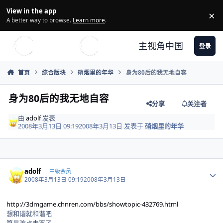
Skip to content
View in the app
×
Di
A better way to browse.
Learn more
.
主视角中国
登录
首页
综合版块
硝烟里的年华
身为80后的我无地自容
身为80后的我无地自容
分享
关注者
由
adolf
发表
2008年3月13日 09:19
2008年3月13日
发表于
硝烟里的年华
Author stats
adolf
中级会员
2008年3月13日 09:19
2008年3月13日
http://3dmgame.chnren.com/bbs/showtopic-432769.html
想和谐就和谐吧