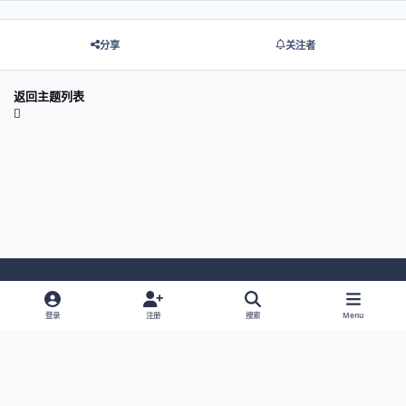
分享
关注者
返回主题列表
Light Mode
Dark Mode
System Preference
登录
注册
搜索
Menu
网站语言
隐私政策
Cookies
© 2026 主视角中国 |
京ICP备2021013851号