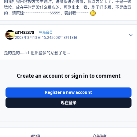
刚我打完内容按发表主题时，进度条进的很慢，我以为又卡了，于是一顿
猛按，放在平时是没什么反应的，可刚出来一看，刷了好多版，不是故意
的，请原谅~~~~~~~~~~~~55555，表封我~~~~~~
Author stats
s31482370
中级会员
2008年3月13日 15:24
2008年3月13日
是的是的.....lich把那些多的贴删了吧....
Create an account or sign in to comment
Register a new account
现在登录
分享
关注者