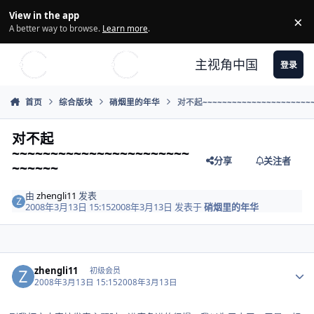
Skip to content
View in the app
×
Di
A better way to browse.
Learn more
.
主视角中国
登录
首页
综合版块
硝烟里的年华
对不起~~~~~~~~~~~~~~~~~~~~~~~
对不起
~~~~~~~~~~~~~~~~~~~~~~~
分享
关注者
~~~~~~
由
zhengli11
发表
2008年3月13日 15:15
2008年3月13日
发表于
硝烟里的年华
Author stats
zhengli11
初级会员
2008年3月13日 15:15
2008年3月13日