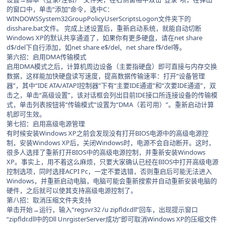
的窗口中，单击“添加”命令，选中C：
WINDOWSSystem32GroupPolicyUserScriptsLogon文件夹下的
disshare.bat文件。 完成上述设置后，重新启动系统，就能自动切断
Windows XP的默认共享通道了，如果你有更多硬盘，请在net share
d$/del下自行添加，如net share e$/del、net share f$/del等。
第六招：启用DMA传输模式
启用DMA模式之后，计算机周边设备（主要指硬盘）即可直接与内存交换
数据，这样能加快硬盘读写速度，提高数据传输速率：打开“设备管理
器”，其中“IDE ATA/ATAPI控制器”下有“主要IDE通道”和“次要IDE通道”，双
击之，单击“高级设置”，该对话框会列出目前IDE接口所连接设备的传输模
式，单击列表按钮将“传输模式”设置为“DMA（若可用）”。重新启动计算
机即可生效。
第七招：启用高级电源管理
有时候安装Windows XP之前会发现没有打开BIOS电源中的高级电源控
制，安装Windows XP后，关闭Windows时，电源不会自动断开。这时，
很多人选择了重新打开BIOS中的高级电源控制，并重新安装Windows
XP。事实上，用不着这么麻烦，只要大家确认已经在BIOS中打开高级电源
控制选项，同时选择ACPI Pc，一定不要选错，否则重启后可能无法进入
Windows，并重新启动电脑，电脑可能会重新搜索并自动重新安装电脑的
硬件，之后就可以使其支持高级电源控制了。
第八招：取消压缩文件夹支持
单击开始→运行，输入“regsvr32 /u zipfldr.dll”回车，出现提示窗口
“zipfldr.dll中的Dll UnrgisterServer成功”即可取消Windows XP的压缩文件