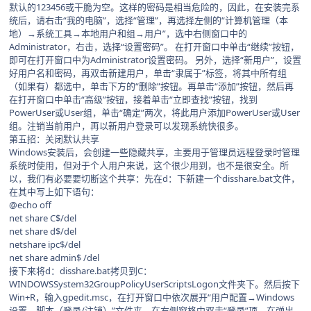
默认的123456或干脆为空。这样的密码是相当危险的，因此，在安装完系
统后，请右击“我的电脑”，选择“管理”，再选择左侧的“计算机管理（本
地）→系统工具→本地用户和组→用户”，选中右侧窗口中的
Administrator，右击，选择“设置密码”。 在打开窗口中单击“继续”按钮，
即可在打开窗口中为Administrator设置密码。 另外，选择“新用户”，设置
好用户名和密码，再双击新建用户，单击“隶属于”标签，将其中所有组
（如果有）都选中，单击下方的“删除”按钮。再单击“添加”按钮，然后再
在打开窗口中单击“高级”按钮，接着单击“立即查找”按钮，找到
PowerUser或User组，单击“确定”两次，将此用户添加PowerUser或User
组。注销当前用户，再以新用户登录可以发现系统快很多。
第五招：关闭默认共享
Windows安装后，会创建一些隐藏共享，主要用于管理员远程登录时管理
系统时使用，但对于个人用户来说，这个很少用到，也不是很安全。所
以，我们有必要要切断这个共享：先在d：下新建一个disshare.bat文件，
在其中写上如下语句：
@echo off
net share C$/del
net share d$/del
netshare ipc$/del
net share admin$ /del
接下来将d：disshare.bat拷贝到C：
WINDOWSSystem32GroupPolicyUserScriptsLogon文件夹下。然后按下
Win+R，输入gpedit.msc，在打开窗口中依次展开“用户配置→Windows
设置→脚本（登录/注销）”文件夹，在右侧窗格中双击“登录”项，在弹出