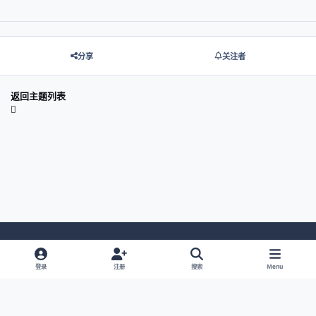
分享
关注者
返回主题列表
Light Mode
Dark Mode
System Preference
登录
注册
搜索
Menu
网站语言
隐私政策
Cookies
© 2026 主视角中国 |
京ICP备2021013851号