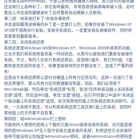
在安装完成Windows后，不要立即把服务器接入网络，因为这时的服务器
还没有打上各种补丁，存在各种漏洞， 非常容易感染病毒和被入侵。此时
要加上冲击波和震撼波补丁后并重新启动再联入互联网。
第二招：给系统打补丁/安装杀毒软件
冲击波和震荡波病毒的补丁是一定要打上的，如果你安装了Windows XP
SP2则不用再另行安装。安装完系统后，一定要安装反病毒软件，同时将
其更新到最新版本。
第三招：关闭系统还原
系统还原是Windows ME和Windows XP、Windows 2003中具有的功能，
它允许我们将系统恢复到某一时间状态，从而可以避免我们重新安装操作
系统。不过，有的人在执行系统还原后，发现除C盘外，其它的D盘、E盘
都恢复到先前的状态了，结果里面保存的文件都没有了，造成了严重的损
失!
这是由于系统还原默认是针对硬盘上所有分区而言的，这样一旦进行了系
统还原操作，那么所有分区的数据都会恢复。因此，我们必须按下
Win+Break键，然后单击“系统还原”标签，取消“在所有驱动器上关闭系统
还原”选项，然后选中D盘，单击“设置”按钮，在打开的窗口中选中“关闭这
个驱动器上的系统还原”选项。依次将其他的盘上的系统还原关闭即可。这
样，一旦系统不稳定，可以利用系统还原工具还原C盘上的系统，但同时
其他盘上的文件都不会有事。
第四招：给Administrator打上密码
可能有的人使用的是网上下载的万能Ghost版来安装的系统，也可能是使
用的是Windows XP无人值守安装光盘安装的系统，利用这些方法安装时
极有可能没有让你指定Administrator密码，或者Administrator的密码是