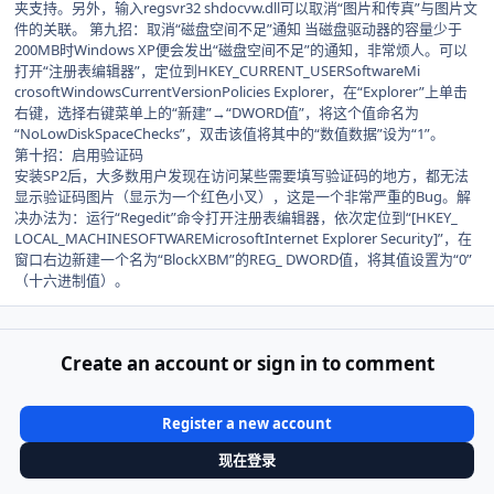
夹支持。另外，输入regsvr32 shdocvw.dll可以取消“图片和传真”与图片文
件的关联。 第九招：取消“磁盘空间不足”通知 当磁盘驱动器的容量少于
200MB时Windows XP便会发出“磁盘空间不足”的通知，非常烦人。可以
打开“注册表编辑器”，定位到HKEY_CURRENT_USERSoftwareMi
crosoftWindowsCurrentVersionPolicies Explorer，在“Explorer”上单击
右键，选择右键菜单上的“新建”→“DWORD值”，将这个值命名为
“NoLowDiskSpaceChecks”，双击该值将其中的“数值数据”设为“1”。
第十招：启用验证码
安装SP2后，大多数用户发现在访问某些需要填写验证码的地方，都无法
显示验证码图片（显示为一个红色小叉），这是一个非常严重的Bug。解
决办法为：运行“Regedit”命令打开注册表编辑器，依次定位到“[HKEY_
LOCAL_MACHINESOFTWAREMicrosoftInternet Explorer Security]”，在
窗口右边新建一个名为“BlockXBM”的REG_ DWORD值，将其值设置为“0”
（十六进制值）。
Create an account or sign in to comment
Register a new account
现在登录