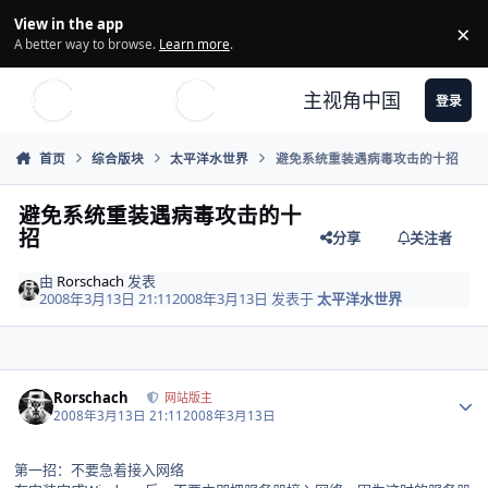
Skip to content
View in the app
×
Di
A better way to browse.
Learn more
.
主视角中国
登录
首页
综合版块
太平洋水世界
避免系统重装遇病毒攻击的十招
避免系统重装遇病毒攻击的十
招
分享
关注者
由
Rorschach
发表
2008年3月13日 21:11
2008年3月13日
发表于
太平洋水世界
Author stats
Rorschach
网站版主
2008年3月13日 21:11
2008年3月13日
第一招：不要急着接入网络