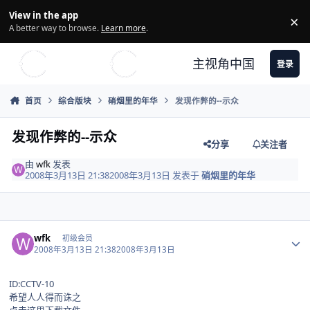
Skip to content
View in the app
×
Di
A better way to browse.
Learn more
.
主视角中国
登录
首页
综合版块
硝烟里的年华
发现作弊的--示众
发现作弊的--示众
分享
关注者
由
wfk
发表
2008年3月13日 21:38
2008年3月13日
发表于
硝烟里的年华
Author stats
wfk
初级会员
2008年3月13日 21:38
2008年3月13日
ID:CCTV-10
希望人人得而诛之