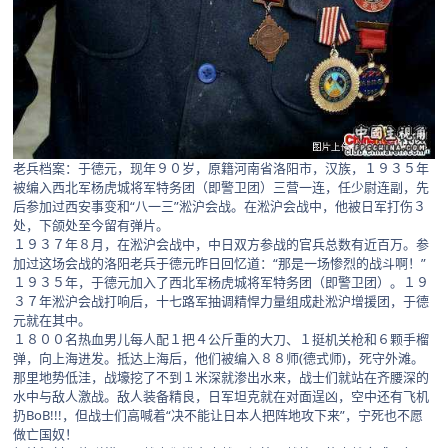
老兵档案：于德元，现年９０岁，原籍河南省洛阳市，汉族，１９３５年
被编入西北军杨虎城将军特务团（即警卫团）三营一连，任少尉连副，先
后参加过西安事变和“八一三”淞沪会战。在淞沪会战中，他被日军打伤３
处，下颌处至今留有弹片。
１９３７年８月，在淞沪会战中，中日双方参战的官兵总数有近百万。参
加过这场会战的洛阳老兵于德元昨日回忆道：“那是一场惨烈的战斗啊！”
１９３５年，于德元加入了西北军杨虎城将军特务团（即警卫团）。１９
３７年淞沪会战打响后，十七路军抽调精悍力量组成赴淞沪增援团，于德
元就在其中。
１８００名热血男儿每人配１把４公斤重的大刀、１挺机关枪和６颗手榴
弹，向上海进发。抵达上海后，他们被编入８８师(德式师)，死守外滩。
那里地势低洼，战壕挖了不到１米深就渗出水来，战士们就站在齐腰深的
水中与敌人激战。敌人装备精良，日军坦克就在对面逞凶，空中还有飞机
扔BoB!!!，但战士们高喊着“决不能让日本人把阵地攻下来”，宁死也不愿
做亡国奴！