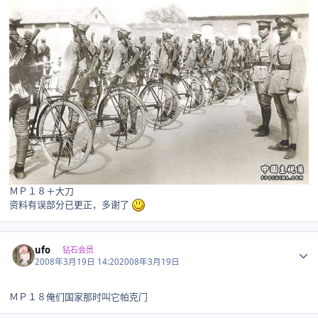
ＭＰ１８＋大刀
资料有误部分已更正，多谢了
Author stats
ufo
钻石会员
2008年3月19日 14:20
2008年3月19日
ＭＰ１８俺们国家那时叫它帕克门