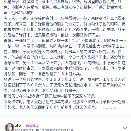
机枪扫射，炮弹横飞，战士们浴血奋战。很快，战壕里的水就变成了红
色，不断有人在受伤、牺牲。每当有战友在身边牺牲，于德元就会大喊一
声：他NAINAI的！
有一次，于德元正在掩体旁射击，只觉得额头一热，两眼顿时什么也看不
到了，原来是一颗子弹擦着他的额头飞过去了，鲜血糊住了他的眼睛，但
他根本顾不上包扎，继续战斗。随后的几次战斗中，于德元的左腿、脖子
先后被子弹打中，但只要还能动，他就一定要坚持打下去。
很快，子弹打完了，不知是谁大喊一声：“我们不能再退了，哪怕只剩一人
一枪一弹，也要坚持到底，与阵地共存亡！”于德元抽出大刀就冲了上去。
在西安时，于德元就是大刀班的兵，对日本人的刀法有过研究。拨、挡、
刺，他施展着自己的刀法，上来就把一个日本兵的头砍了下来。还没等他
喘息过来，另一个日本兵又上来了。大刀翻飞，血肉四溅，于德元不知道
战斗是何时结束的，只觉得眼前的日本兵渐渐少了，一停下来，他只觉手
脚酸软，回想一下，自己砍翻了１３个日本兵。
经过了一个多月的拼杀，到１９３７年１０月返回陕西时，１８００人的
队伍就剩下了６００余人，于德元也因长期泡在水中，得了很严重的关节
炎。但他仍未下火线，随后又到山西打鬼子。
那段历史在“抗战老兵”于德元脑海中留下了深深的印记。
采访结束时，老人耍起了他的那套刀法，他那６０岁的大儿子和他一起舞
了起来。老人仿佛又回到了６８年前那炮火连天的岁月。。。。。。
Author stats
ufo
钻石会员
2008年3月14日 13:25
2008年3月14日