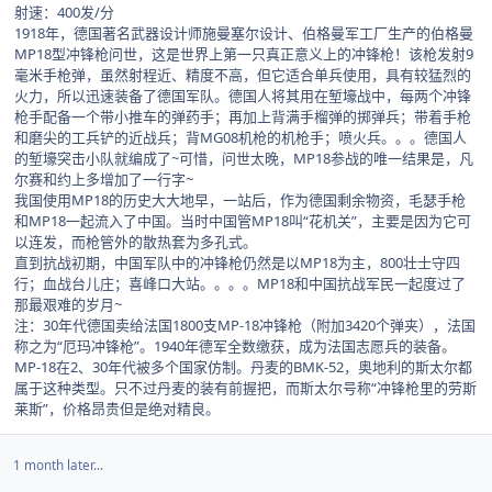
射速：400发/分
1918年，德国著名武器设计师施曼塞尔设计、伯格曼军工厂生产的伯格曼
MP18型冲锋枪问世，这是世界上第一只真正意义上的冲锋枪！该枪发射9
毫米手枪弹，虽然射程近、精度不高，但它适合单兵使用，具有较猛烈的
火力，所以迅速装备了德国军队。德国人将其用在堑壕战中，每两个冲锋
枪手配备一个带小推车的弹药手；再加上背满手榴弹的掷弹兵；带着手枪
和磨尖的工兵铲的近战兵；背MG08机枪的机枪手；喷火兵。。。德国人
的堑壕突击小队就编成了~可惜，问世太晚，MP18参战的唯一结果是，凡
尔赛和约上多增加了一行字~
我国使用MP18的历史大大地早，一站后，作为德国剩余物资，毛瑟手枪
和MP18一起流入了中国。当时中国管MP18叫“花机关”，主要是因为它可
以连发，而枪管外的散热套为多孔式。
直到抗战初期，中国军队中的冲锋枪仍然是以MP18为主，800壮士守四
行；血战台儿庄；喜峰口大站。。。。MP18和中国抗战军民一起度过了
那最艰难的岁月~
注：30年代德国卖给法国1800支MP-18冲锋枪（附加3420个弹夹），法国
称之为“厄玛冲锋枪”。1940年德军全数缴获，成为法国志愿兵的装备。
MP-18在2、30年代被多个国家仿制。丹麦的BMK-52，奥地利的斯太尔都
属于这种类型。只不过丹麦的装有前握把，而斯太尔号称“冲锋枪里的劳斯
莱斯”，价格昂贵但是绝对精良。
1 month later...