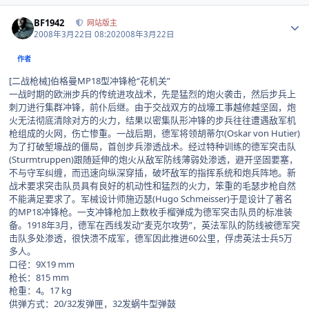
Author stats
BF1942
网站版主
2008年3月22日 08:20
2008年3月22日
作者
[二战枪械]伯格曼MP18型冲锋枪“花机关”
一战时期的欧洲步兵的传统进攻战术，先是猛烈的炮火袭击，然后步兵上
刺刀进行集群冲锋，前仆后继。由于交战双方的战壕工事越修越坚固，炮
火无法彻底清除对方的火力，结果以密集队形冲锋的步兵往往遭遇敌军机
枪组成的火网，伤亡惨重。一战后期，德军将领胡蒂尔(Oskar von Hutier)
为了打破堑壕战的僵局，首创步兵渗透战术。经过特种训练的德军突击队
(Sturmtruppen)跟随延伸的炮火从敌军防线薄弱处渗透，避开坚固要塞，
不与守军纠缠，而迅速向纵深穿插，破坏敌军的指挥系统和炮兵阵地。新
战术要求突击队员具有良好的机动性和猛烈的火力，笨重的毛瑟步枪自然
不能满足要求了。军械设计师施迈瑟(Hugo Schmeisser)于是设计了著名
的MP18冲锋枪。一支冲锋枪加上数枚手榴弹成为德军突击队员的标准装
备。1918年3月，德军在西线发动“麦克尔攻势”，英法军队的防线被德军突
击队多处渗透，很快溃不成军，德军因此推进60公里，俘虏英法士兵5万
多人。
口径：9X19 mm
枪长：815 mm
枪重：4。17 kg
供弹方式：20/32发弹匣，32发蜗牛型弹鼓