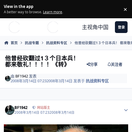
Skip to content
View in the app
×
Di
A better way to browse.
Learn more
.
主视角中国
登录
首页
抗战专题
抗战资料专区
他曾经砍翻过1３个日本兵！ 都来敬
他曾经砍翻过1３个日本兵！
都来敬礼！！！！《转》
分享
关注者
由
BF1942
发表
2008年3月14日 07:23
2008年3月14日
发表于
抗战资料专区
Author stats
BF1942
网站版主
2008年3月14日 07:23
2008年3月14日