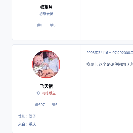
狼望月
初级会员
1
0
帖子
荣誉积分
2008年3月16日 07:29
2008
换显卡 这个是硬件问题 无
飞天猪
网站版主
597
3
帖子
荣誉积分
性别：
汉子
来自：
重庆