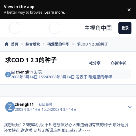
Skip to content
View in the app
×
Di
A better way to browse.
Learn more
.
主视角中国
登录
首页
综合版块
硝烟里的年华
求COD 1 2 3的种子
求COD 1 2 3的种子
分享
关注者
由
zhengli11
发表
2008年3月14日 15:24
2008年3月14日
发表于
硝烟里的年华
Author stats
zhengli11
初级会员
2008年3月14日 15:24
2008年3月14日
我想玩玩1 2 3的单机版,不知道哪位好心人知道确切有效的种子,最好速度
还要快点,谢谢啦,网战无所谓,单机能玩就行哒~~~~