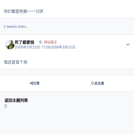
你们都是色狼~~~~讨厌
2 weeks later...
Author stats
死了都要钱
网站版主
2008年3月25日 17:08
2008年3月25日
我还是冒个泡
分享
关注者
返回主题列表