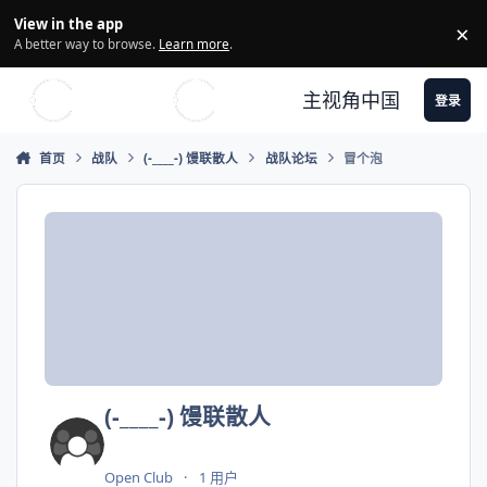
Skip to content
View in the app
×
Di
A better way to browse.
Learn more
.
主视角中国
登录
首页
战队
(-____-) 馒联散人
战队论坛
冒个泡
(-____-) 馒联散人
Open Club
1 用户