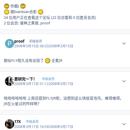
你最J
跟bianbian合影
24 位用户正在查看这个论坛 (22 位访客和 0 位匿名会员)
2 位会员: 诸神之黄昏, proof
Author stats
proof
初级会员
2008年3月15日 06:33
2008年3月15日
貌似FLY很久没有出现了
全素JR
Author stats
要研究一下！
中级会员
2008年3月17日 01:12
2008年3月17日
哈哈哈哈哈哈 上周还提到FLYJR呢，没想到这么快就冒泡鸟，难得难得。
JR在火星过的咋样啊？
Author stats
17X
中级会员
2008年3月17日 16:59
2008年3月17日