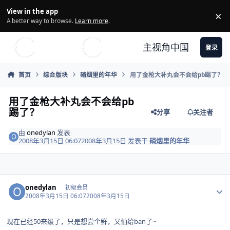
Skip to content
View in the app
×
Di
A better way to browse.
Learn more
.
主视角中国
登录
首页
综合版块
硝烟里的年华
用了金枪大补丸会不会给pb踢了？
用了金枪大补丸会不会给pb
踢了？
分享
关注者
由
onedylan
发表
2008年3月15日 06:07
2008年3月15日
发表于
硝烟里的年华
Author stats
onedylan
初级会员
2008年3月15日 06:07
2008年3月15日
现在已经50来级了，只是想尝个鲜，又怕给ban了~