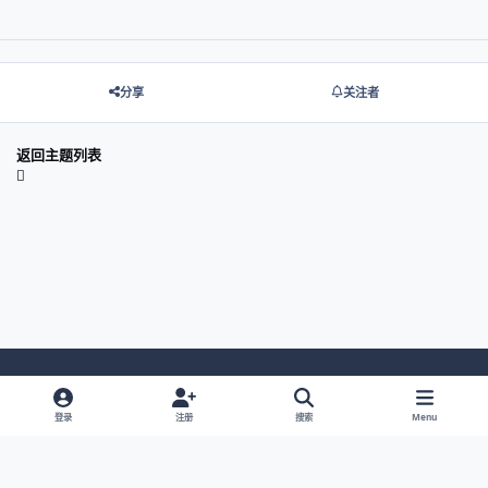
分享
关注者
返回主题列表
Light Mode
Dark Mode
System Preference
登录
注册
搜索
Menu
网站语言
隐私政策
Cookies
© 2026 主视角中国 |
京ICP备2021013851号