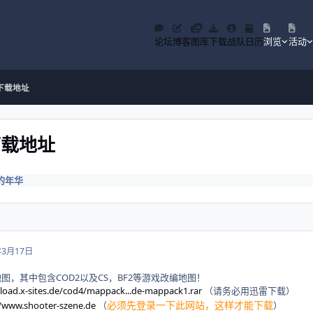
论坛
博客
图库
下载
战队
日历
浏览
活动
包下载地址
下载地址
的年华
年3月17日
图，其中包含COD2以及CS，BF2等游戏改编地图！
load.x-sites.de/cod4/mappack...de-mappack1.rar
（请务必用迅雷下载）
必须先登录一下此网站，这样才能下载
//www.shooter-szene.de
（
）