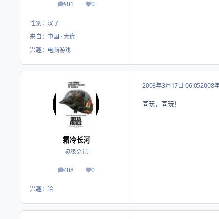
901
0
帖子
荣誉积分
性别：
汉子
来自：
中国 · 大连
兴趣：
电脑游戏
2008年3月17日 06:05
2008
同玩，同玩！
霜冷长河
初级会员
408
0
帖子
荣誉积分
兴趣：
哈