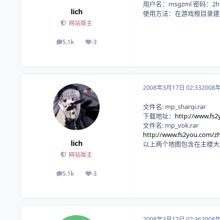
用户名：msgzml 密码：2hk
lich
使用方法：在游戏根目录建立
网站版主
5.1k
-3
帖子
荣誉积分
2008年3月17日 02:33
2008
文件名: mp_sharqi.rar
下载地址：
http://www.fs2
文件名: mp_vok.rar
http://www.fs2you.com/zh-
lich
以上两个地图包含在主楼大
网站版主
5.1k
-3
帖子
荣誉积分
2008年3月17日 02:36
2008