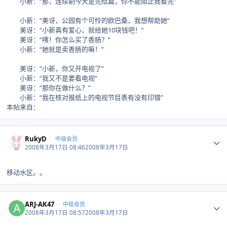
小新：“那，连续剧今天是完结篇，你不能阻止我看完”
小新：“美讶，公园有个可怜的欧巴桑，我想帮助她”
美讶：“小新真有爱心，就给她10块钱吧！”
美讶：“咦！你怎么买了香肠？”
小新：“她就是卖香肠的嘛！”
美讶：“小新，你又开电视了”
小新：“我又不是要看电视”
美讶：“那你在做什么？”
小新：“我在核对报纸上的电视节目表有没有印错”
本帖来自：
Author stats
RukyD
中级会员
2008年3月17日 08:46
2008年3月17日
移动水区。。
Author stats
ARJ-AK47
中级会员
2008年3月17日 08:57
2008年3月17日