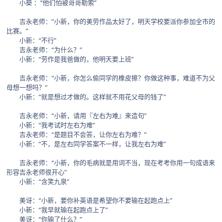
小葵 ：“他们怕被哥哥勒索”
吉永老师：”小新，你的美劳作品太好了，明天学校要派你参加全市的
比赛。”
小新：“不行”
吉永老师：“为什么？”
小新：“劳作是我爸做的，他明天要上班”
吉永老师：“小新，你怎么偷同学的橡皮擦？你做这种事，难道不为父
母想一想吗？”
小新：“就是想过才做的。这样就不用花父母的钱了”
吉永老师：“小新，请用『左右为难』来造句”
小新：“我考试时左右为难”
吉永老师：“是题目不会答，让你左右为难？”
小新：“不，是左右同学答案不一样，让我左右为难”
吉永老师：“小新，你的毛病就是用词不当，现在考考你用一句成语来
形容吉永老师很开心”
小新：“含笑九泉”
美讶：“小新，要你补英语是希望你不要输在起跑点上”
小新：“我早就输在起跑点上了”
美讶：“你输了什么？”