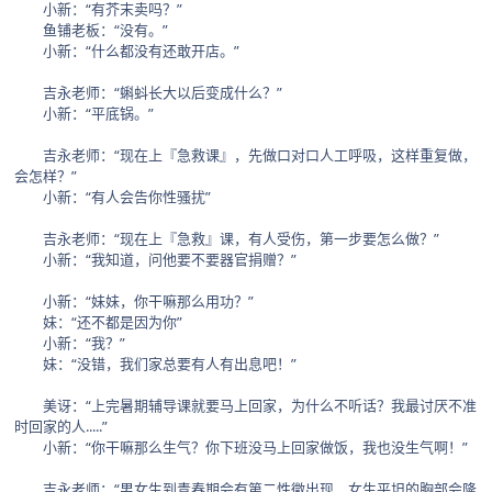
小新：“有芥末卖吗？”
鱼铺老板：“没有。”
小新：“什么都没有还敢开店。”
吉永老师：“蝌蚪长大以后变成什么？”
小新：“平底锅。”
吉永老师：“现在上『急救课』，先做口对口人工呼吸，这样重复做，
会怎样？”
小新：“有人会告你性骚扰”
吉永老师：“现在上『急救』课，有人受伤，第一步要怎么做？”
小新：“我知道，问他要不要器官捐赠？”
小新：“妹妹，你干嘛那么用功？”
妹：“还不都是因为你”
小新：“我？”
妹：“没错，我们家总要有人有出息吧！”
美讶：“上完暑期辅导课就要马上回家，为什么不听话？我最讨厌不准
时回家的人.....”
小新：“你干嘛那么生气？你下班没马上回家做饭，我也没生气啊！”
吉永老师：“男女生到青春期会有第二性徵出现，女生平坦的胸部会隆