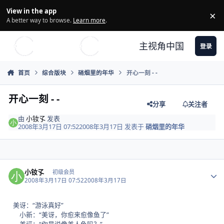
Skip to content
View in the app
×
Di
A better way to browse.
Learn more
.
主视角中国
登录
首页
综合版块
硝烟里的年华
开心一刻 - -
开心一刻 - -
分享
关注者
由
小钕孓
发表
2008年3月17日 07:52
2008年3月17日
发表于
硝烟里的年华
Author stats
小钕孓
初级会员
2008年3月17日 07:52
2008年3月17日
美讶：“游泳真好”
小新：“美讶，你愈来愈像鱼了”