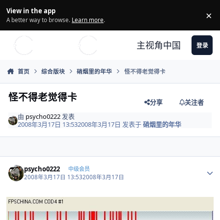
Skip to content
View in the app
×
Di
A better way to browse.
Learn more
.
主视角中国
登录
首页
综合版块
硝烟里的年华
怪不得老觉得卡
怪不得老觉得卡
分享
关注者
由
psycho0222
发表
2008年3月17日 13:53
2008年3月17日
发表于
硝烟里的年华
Author stats
psycho0222
中级会员
2008年3月17日 13:53
2008年3月17日