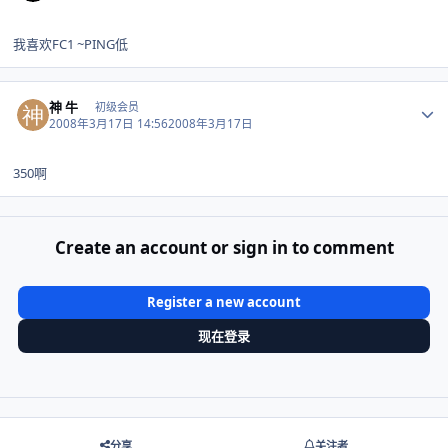
我喜欢FC1 ~PING低
Author stats
神 牛
初级会员
2008年3月17日 14:56
2008年3月17日
350啊
Create an account or sign in to comment
Register a new account
现在登录
分享
关注者