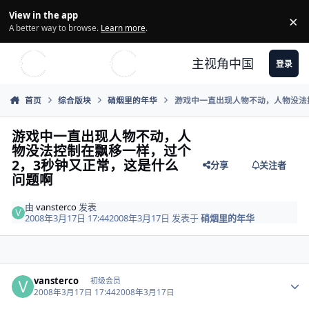
Skip to content
View in the app
×
Di
A better way to browse.
Learn more
.
主视角中国
登录
首页
综合版块
硝烟里的年华
游戏中一直出现人物不动，人物没法
游戏中一直出现人物不动，人
物没法控制在飘移一样，过个
2，3秒钟又正常，这是什么
分享
关注者
问题啊
由
vansterco
发表
2008年3月17日 17:44
2008年3月17日
发表于
硝烟里的年华
Author stats
vansterco
初级会员
2008年3月17日 17:44
2008年3月17日