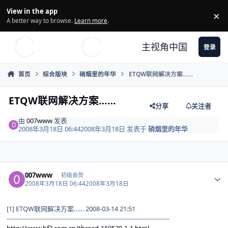
Skip to content
View in the app
×
Di
A better way to browse.
Learn more
.
主视角中国
登录
首页
综合版块
硝烟里的年华
ETQW联网解决方案……
ETQW联网解决方案……
分享
关注者
由
007www
发表
2008年3月18日 06:44
2008年3月18日
发表于
硝烟里的年华
Author stats
007www
初级会员
2008年3月18日 06:44
2008年3月18日
[1] ETQW联网解决方案…… 2008-03-14 21:51
--------------------------------------------------------------------------------