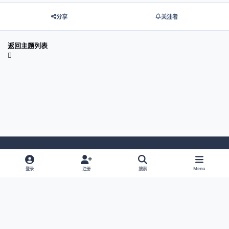
分享
关注者
返回主题列表
Light Mode
Dark Mode
System Preference
登录
注册
搜索
Menu
网站语言
隐私政策
Cookies
© 2026 主视角中国 |
京ICP备2021013851号