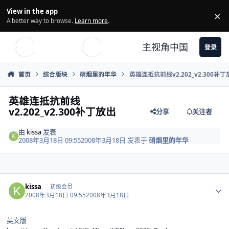
Skip to content
View in the app
×
Di
A better way to browse.
Learn more
.
主视角中国
登录
首页
综合版块
硝烟里的年华
英雄连抵抗前线v2.202_v2.300补丁
英雄连抵抗前线
v2.202_v2.300补丁放出
分享
关注者
由
kissa
发表
2008年3月18日 09:55
2008年3月18日
发表于
硝烟里的年华
Author stats
kissa
初级会员
2008年3月18日 09:55
2008年3月18日
英文版