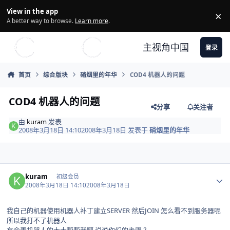
Skip to content
View in the app
×
Di
A better way to browse.
Learn more
.
主视角中国
登录
首页
综合版块
硝烟里的年华
COD4 机器人的问题
COD4 机器人的问题
分享
关注者
由
kuram
发表
2008年3月18日 14:10
2008年3月18日
发表于
硝烟里的年华
Author stats
kuram
初级会员
2008年3月18日 14:10
2008年3月18日
我自己的机器使用机器人补丁建立SERVER 然后JOIN 怎么看不到服务器呢
所以我打不了机器人