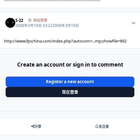
~~~~~~~~~~~~~~~~~~~~~~~~~~~~~~~~~~~~~~~~~~~~
Author stats
S-22
网站管理
2008年3月19日 03:22
2008年3月19日
http://www.fpschina.com/index.php?autocom=...mp;showfile=892
Create an account or sign in to comment
Register a new account
现在登录
分享
关注者