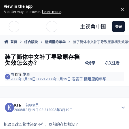
Skip to content
View in the app
×
Di
A better way to browse.
Learn more
.
主视角中国
登录
首页
综合版块
硝烟里的年华
装了简体中文补丁导致原存档失效怎
装了简体中文补丁导致原存档
失效怎么办？
分享
关注者
由
КГБ
发表
2008年3月19日 03:21
2008年3月19日
发表于
硝烟里的年华
Author stats
КГБ
初级会员
2008年3月19日 03:21
2008年3月19日
把语言改回繁体还是不行，以前的存档都没了