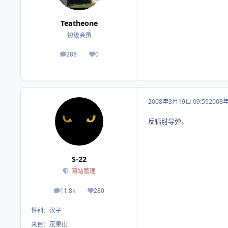
Teatheone
初级会员
288
0
帖子
荣誉积分
2008年3月19日 09:59
2008
反辐射导弹。
S-22
网站管理
11.8k
280
帖子
荣誉积分
性别：
汉子
来自：
花果山