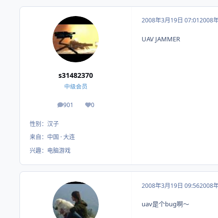
2008年3月19日 07:01
2008
UAV JAMMER
s31482370
中级会员
901
0
帖子
荣誉积分
性别：
汉子
来自：
中国 · 大连
兴趣：
电脑游戏
2008年3月19日 09:56
2008
uav是个bug啊～