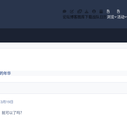
论坛
博客
图库
下载
战队
日历
浏览
活动
的年华
年3月19日
，就可以了吗？