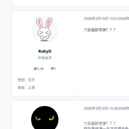
2008年3月19日 10:01
2008
??反辐射导弹？？？
RukyD
中级会员
2.4k
1
帖子
荣誉积分
性别：
汉子
来自：
上海
2008年3月19日 10:36
2008
??反辐射导弹？？？
呼叫轰炸满一千次可得金色