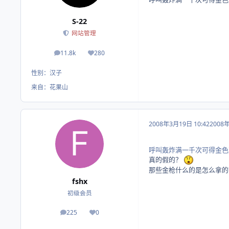
S-22
网站管理
11.8k
280
帖子
荣誉积分
性别：
汉子
来自：
花果山
2008年3月19日 10:42
2008
呼叫轰炸满一千次可得金色
真的假的？
那些金枪什么的是怎么拿的
fshx
初级会员
225
0
帖子
荣誉积分