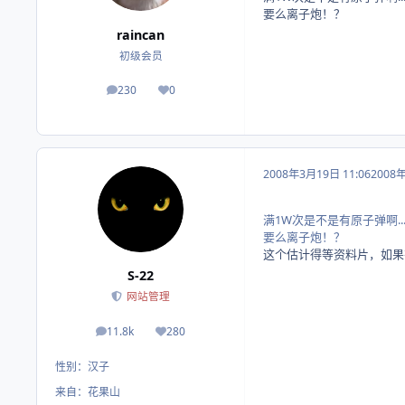
要么离子炮！？
raincan
初级会员
230
0
帖子
荣誉积分
2008年3月19日 11:06
2008
满1W次是不是有原子弹啊..
要么离子炮！？
这个估计得等资料片，如果
S-22
网站管理
11.8k
280
帖子
荣誉积分
性别：
汉子
来自：
花果山