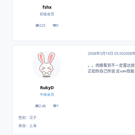
fshx
初级会员
225
0
帖子
荣誉积分
2008年3月19日 05:50
2008
。。肉眼看到不一定雷达就
正如你自己所说 反uav技
RukyD
中级会员
2.4k
1
帖子
荣誉积分
性别：
汉子
来自：
上海