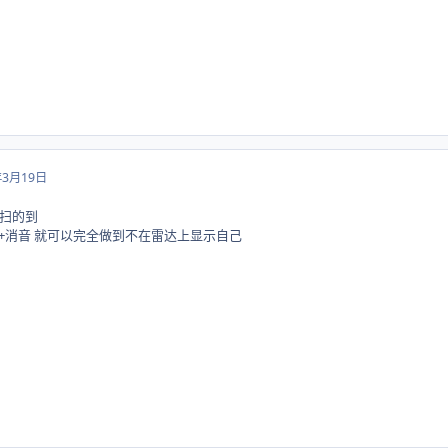
年3月19日
扫的到
能+消音 就可以完全做到不在雷达上显示自己