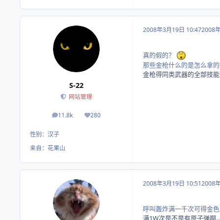
2008年3月19日 10:47
2008
真的假的？
那些金枪什么的是怎么拿的
金枪得同类武器的全部技能到
S-22
网站管理
11.8k
280
帖子
荣誉积分
性别：
汉子
来自：
花果山
2008年3月19日 10:51
2008
呼叫轰炸满一千次可得金色
满1W次是不是有原子弹啊..