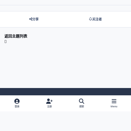
分享
关注者
返回主题列表
Light Mode
Dark Mode
System Preference
登录
注册
搜索
Menu
网站语言
隐私政策
Cookies
© 2026 主视角中国 |
京ICP备2021013851号