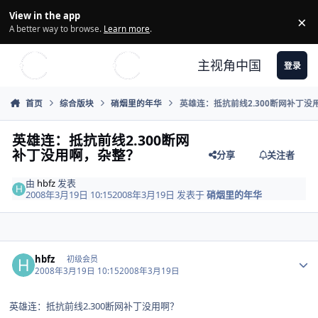
Skip to content
View in the app
×
Di
A better way to browse.
Learn more
.
主视角中国
登录
首页
综合版块
硝烟里的年华
英雄连：抵抗前线2.300断网补丁没
英雄连：抵抗前线2.300断网
补丁没用啊，杂整？
分享
关注者
由
hbfz
发表
2008年3月19日 10:15
2008年3月19日
发表于
硝烟里的年华
Author stats
hbfz
初级会员
2008年3月19日 10:15
2008年3月19日
英雄连：抵抗前线2.300断网补丁没用啊？