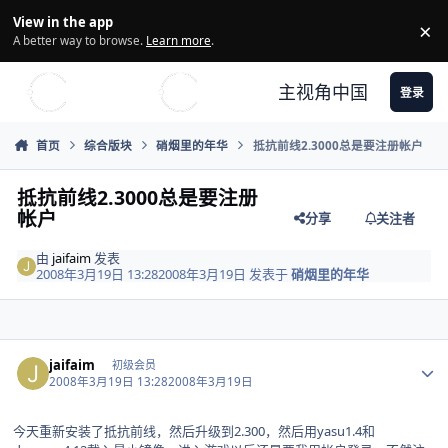
Skip to content
View in the app
×
Di
A better way to browse.
Learn more
.
主视角中国
登录
首页
综合版块
硝烟里的年华
抵抗前线2.3000总是要注册帐户
抵抗前线2.3000总是要注册
帐户
分享
关注者
由
jaifaim
发表
2008年3月19日 13:28
2008年3月19日
发表于
硝烟里的年华
Author stats
jaifaim
初级会员
2008年3月19日 13:28
2008年3月19日
今天重新安装了抵抗前线，然后升级到2.300，然后用yasu1.4和