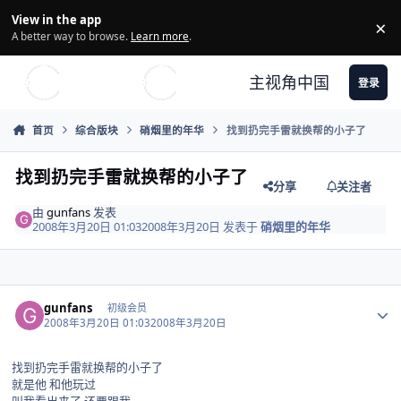
Skip to content
View in the app
×
Di
A better way to browse.
Learn more
.
主视角中国
登录
首页
综合版块
硝烟里的年华
找到扔完手雷就换帮的小子了
找到扔完手雷就换帮的小子了
分享
关注者
由
gunfans
发表
2008年3月20日 01:03
2008年3月20日
发表于
硝烟里的年华
Author stats
gunfans
初级会员
2008年3月20日 01:03
2008年3月20日
找到扔完手雷就换帮的小子了
就是他 和他玩过