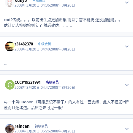
RukyD
中级会员
2008年3月20日 04:36
2008年3月20日
cod2传统。。。以前出生点更加密集 而且手雷不能扔 还没加速跑。。
估计此人挖贴挖到宝了 然后效仿。。。。
Author stats
s31482370
中级会员
2008年3月20日 04:40
2008年3月20日
...
Author stats
CCCP19221991
高级会员
2008年3月20日 04:47
2008年3月20日
与一个叫uuoonn（可能是记不清了）的人有过一面支缘，此人不但如lz所
说而且还堵道。品质之差可见一般！
Author stats
raincan
初级会员
2008年3月20日 05:26
2008年3月20日