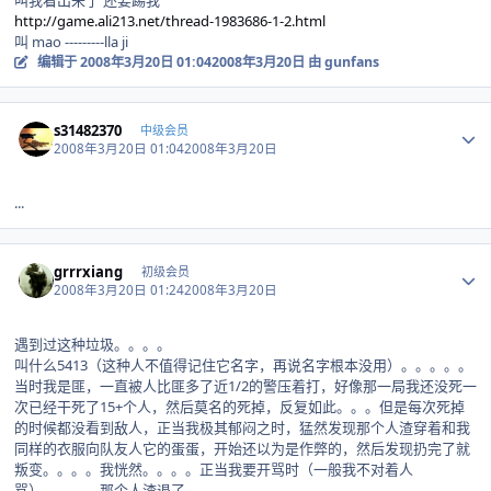
叫我看出来了 还要踢我
http://game.ali213.net/thread-1983686-1-2.html
叫 mao ---------lla ji
编辑于
2008年3月20日 01:04
2008年3月20日
由 gunfans
Author stats
s31482370
中级会员
2008年3月20日 01:04
2008年3月20日
...
Author stats
grrrxiang
初级会员
2008年3月20日 01:24
2008年3月20日
遇到过这种垃圾。。。。
叫什么5413（这种人不值得记住它名字，再说名字根本没用）。。。。。
当时我是匪，一直被人比匪多了近1/2的警压着打，好像那一局我还没死一
次已经干死了15+个人，然后莫名的死掉，反复如此。。。但是每次死掉
的时候都没看到敌人，正当我极其郁闷之时，猛然发现那个人渣穿着和我
同样的衣服向队友人它的蛋蛋，开始还以为是作弊的，然后发现扔完了就
叛变。。。。我恍然。。。。正当我要开骂时（一般我不对着人
骂）。。。。那个人渣退了。。。