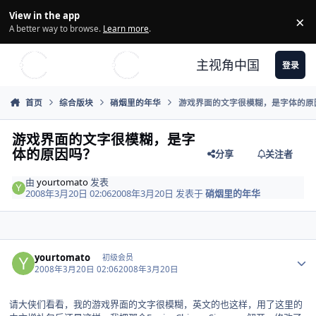
Skip to content
View in the app
×
Di
A better way to browse.
Learn more
.
主视角中国
登录
首页
综合版块
硝烟里的年华
游戏界面的文字很模糊，是字体的原
游戏界面的文字很模糊，是字
体的原因吗？
分享
关注者
由
yourtomato
发表
2008年3月20日 02:06
2008年3月20日
发表于
硝烟里的年华
Author stats
yourtomato
初级会员
2008年3月20日 02:06
2008年3月20日
请大侠们看看，我的游戏界面的文字很模糊，英文的也这样，用了这里的