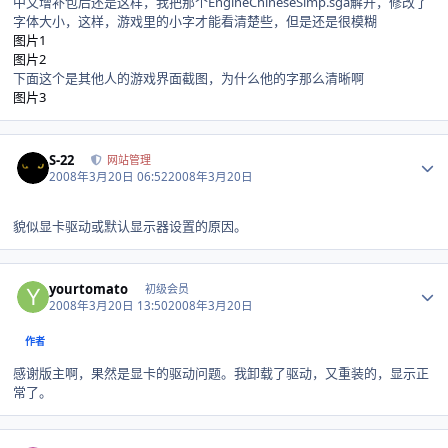
中文增补包后还是这样，我把那个EngineChineseSimp.sga解开，修改了
字体大小，这样，游戏里的小字才能看清楚些，但是还是很模糊
图片1
图片2
下面这个是其他人的游戏界面截图，为什么他的字那么清晰啊
图片3
Author stats
S-22
网站管理
2008年3月20日 06:52
2008年3月20日
貌似显卡驱动或默认显示器设置的原因。
Author stats
yourtomato
初级会员
2008年3月20日 13:50
2008年3月20日
作者
感谢版主啊，果然是显卡的驱动问题。我卸载了驱动，又重装的，显示正
常了。
Author stats