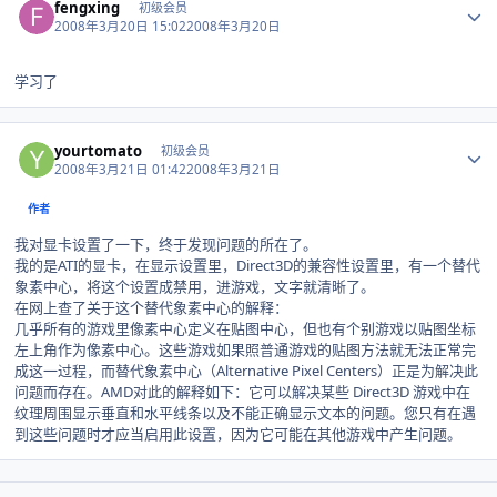
fengxing
初级会员
2008年3月20日 15:02
2008年3月20日
学习了
Author stats
yourtomato
初级会员
2008年3月21日 01:42
2008年3月21日
作者
我对显卡设置了一下，终于发现问题的所在了。
我的是ATI的显卡，在显示设置里，Direct3D的兼容性设置里，有一个替代
象素中心，将这个设置成禁用，进游戏，文字就清晰了。
在网上查了关于这个替代象素中心的解释：
几乎所有的游戏里像素中心定义在贴图中心，但也有个别游戏以贴图坐标
左上角作为像素中心。这些游戏如果照普通游戏的贴图方法就无法正常完
成这一过程，而替代象素中心（Alternative Pixel Centers）正是为解决此
问题而存在。AMD对此的解释如下：它可以解决某些 Direct3D 游戏中在
纹理周围显示垂直和水平线条以及不能正确显示文本的问题。您只有在遇
到这些问题时才应当启用此设置，因为它可能在其他游戏中产生问题。