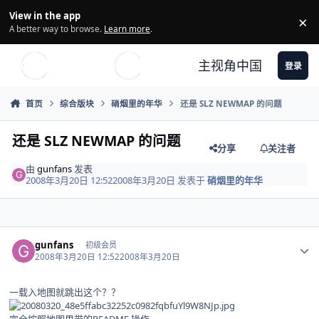
Skip to content
View in the app
×
Di
A better way to browse.
Learn more
.
主视角中国
登录
首页
综合版块
硝烟里的年华
还是 SLZ NEWMAP 的问题
还是 SLZ NEWMAP 的问题
分享
关注者
由
gunfans
发表
2008年3月20日 12:52
2008年3月20日
发表于
硝烟里的年华
Author stats
gunfans
初级会员
2008年3月20日 12:52
2008年3月20日
一载入地图就跳出这个？？