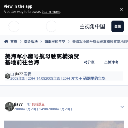
Skip to content
View in the app
×
Di
A better way to browse.
Learn more
.
主视角中国
登录
首页
综合版块
硝烟里的年华
美海军小鹰号航母驶离横须贺基地前
美海军小鹰号航母驶离横须贺
基地前往台海
分享
关注者
由
Jia77
发表
2008年3月20日 14:08
2008年3月20日
发表于
硝烟里的年华
Author stats
Jia77
网站版主
2008年3月20日 14:08
2008年3月20日