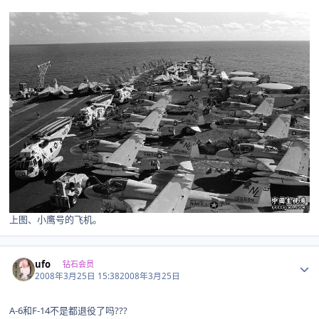
上图、小鹰号的飞机。
Author stats
ufo
钻石会员
2008年3月25日 15:38
2008年3月25日
A-6和F-14不是都退役了吗???