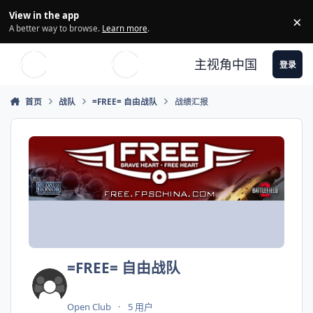
Skip to content
View in the app
×
Di
A better way to browse.
Learn more
.
主视角中国
登录
首页
战队
=FREE= 自由战队
战绩汇报
=FREE= 自由战队
Open Club
5 用户