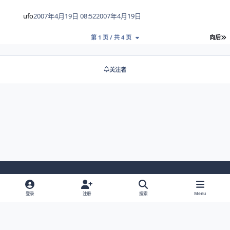
ufo
2007年4月19日 08:52
2007年4月19日
第 1 页 / 共 4 页
向后
关注者
Light Mode
Dark Mode
System Preference
登录
注册
搜索
Menu
网站语言
隐私政策
Cookies
RSS
© 2026 主视角中国 |
京ICP备2021013851号