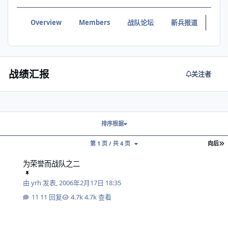
Overview
Members
战队论坛
新兵报道
战绩
战绩汇报
关注者
排序根据
第 1 页 / 共 4 页
向后
为荣誉而战队之二
为荣誉而战队之二
由
yrh
发表,
2006年2月17日 18:35
11 回复
4.7k 查看