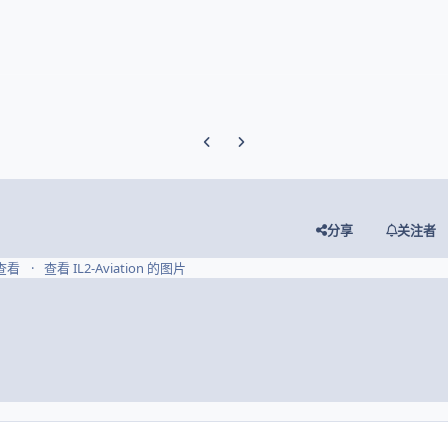
Previous carousel slide
Next carousel slide
分享
关注者
 查看
查看 IL2-Aviation 的图片