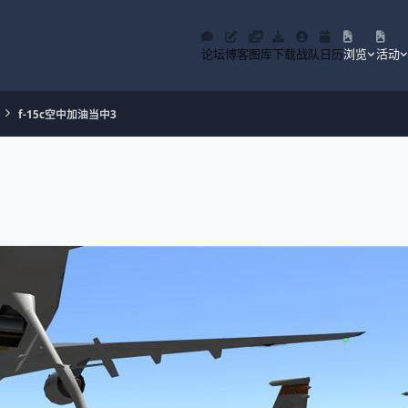
论坛
博客
图库
下载
战队
日历
浏览
活动
f-15c空中加油当中3