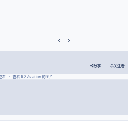
Previous carousel slide
Next carousel slide
分享
关注者
 查看
查看 IL2-Aviation 的图片