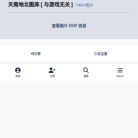
天南地北图库 [ 与游戏无关 ]
· 7464 图片
查看图片 EXIF 信息
分享
关注者
登录
注册
搜索
Menu
没有要显示的评论。
Light Mode
Dark Mode
System Preference
网站语言
隐私政策
Cookies
© 2026 主视角中国 |
京ICP备2021013851号