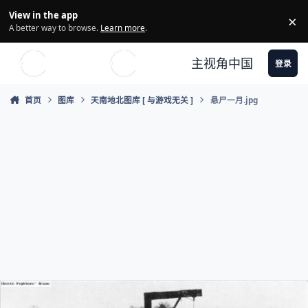
Skip to content
View in the app
×
Di
A better way to browse.
Learn more
.
主视角中国
登录
首页
图库
天南地北图库 [ 与游戏无关 ]
悬尸一月.jpg