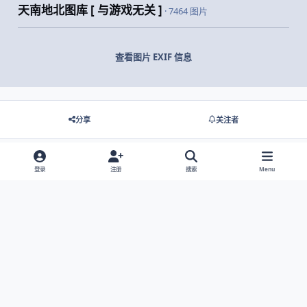
天南地北图库 [ 与游戏无关 ]
· 7464 图片
查看图片 EXIF 信息
分享
关注者
登录
注册
搜索
Menu
没有要显示的评论。
Light Mode
Dark Mode
System Preference
网站语言
隐私政策
Cookies
© 2026 主视角中国 |
京ICP备2021013851号