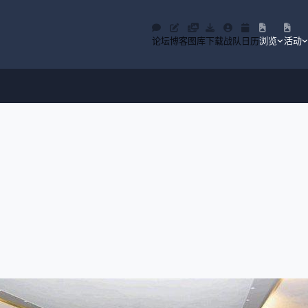
论坛
博客
图库
下载
战队
日历
浏览
活动