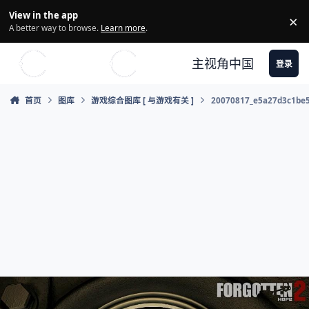
Skip to content
View in the app
×
Di
A better way to browse.
Learn more
.
主视角中国
登录
首页
图库
游戏综合图库 [ 与游戏有关 ]
20070817_e5a27d3c1be