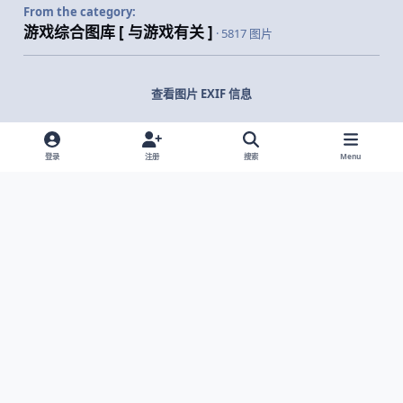
From the category:
游戏综合图库 [ 与游戏有关 ]
· 5817 图片
查看图片 EXIF 信息
登录
注册
搜索
Menu
分享
关注者
Light Mode
Dark Mode
System Preference
网站语言
隐私政策
Cookies
© 2026 主视角中国 |
京ICP备2021013851号