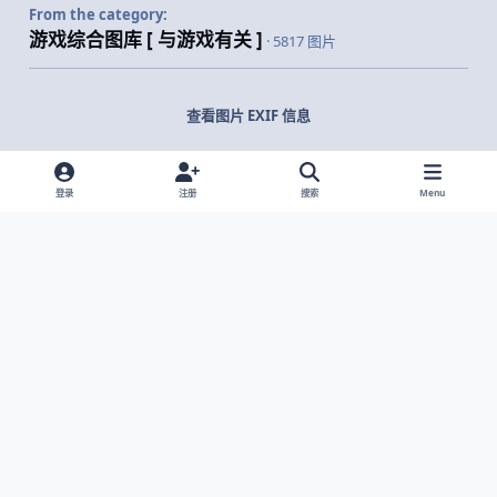
From the category:
游戏综合图库 [ 与游戏有关 ]
· 5817 图片
查看图片 EXIF 信息
登录
注册
搜索
Menu
分享
关注者
Light Mode
Dark Mode
System Preference
网站语言
隐私政策
Cookies
© 2026 主视角中国 |
京ICP备2021013851号