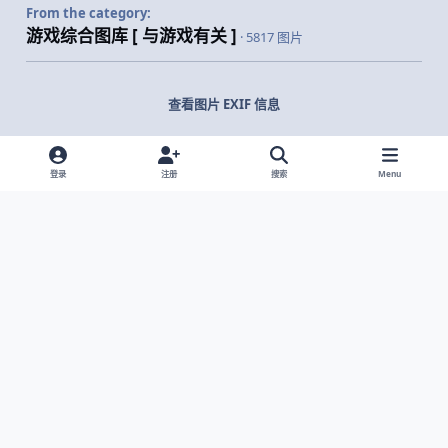
From the category:
游戏综合图库 [ 与游戏有关 ]
· 5817 图片
查看图片 EXIF 信息
登录
注册
搜索
Menu
分享
关注者
Light Mode
Dark Mode
System Preference
网站语言
隐私政策
Cookies
© 2026 主视角中国 |
京ICP备2021013851号