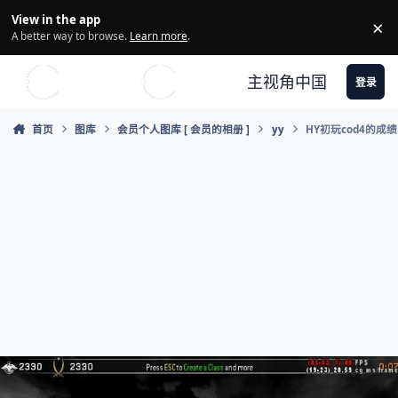
Skip to content
View in the app
×
Di
A better way to browse.
Learn more
.
主视角中国
登录
首页
图库
会员个人图库 [ 会员的相册 ]
yy
HY初玩cod4的成绩