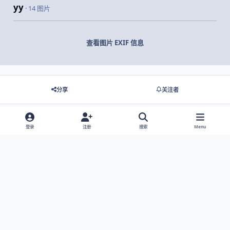
yy
· 14 图片
查看图片 EXIF 信息
分享
关注者
登录
注册
搜索
Menu
没有要显示的评论。
Light Mode
Dark Mode
System Preference
网站语言
隐私政策
Cookies
© 2026 主视角中国 |
京ICP备2021013851号