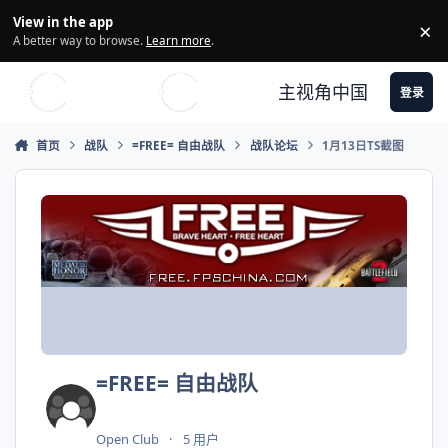
Skip to content
View in the app
×
Di
A better way to browse.
Learn more
.
主视角中国
登录
首页
战队
=FREE= 自由战队
战队论坛
1月13日TS截图
=FREE= 自由战队
Open Club
5 用户