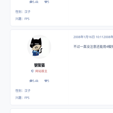
5.4k
5
帖子
荣誉积分
性别：
汉子
兴趣：
FPS
2008年1月16日 10:11
2008
不过一直没注意还能用4榴
钢管猫
网站版主
5.4k
5
帖子
荣誉积分
性别：
汉子
兴趣：
FPS