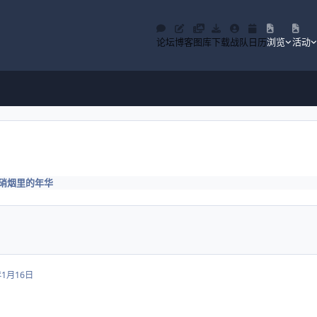
论坛
博客
图库
下载
战队
日历
浏览
活动
硝烟里的年华
年1月16日