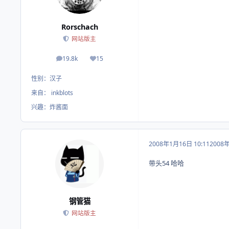
Rorschach
网站版主
19.8k
15
帖子
荣誉积分
性别：
汉子
来自：
inkblots
兴趣：
炸酱面
2008年1月16日 10:11
2008
带头54 哈哈
钢管猫
网站版主