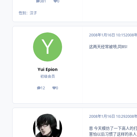
381
0
帖子
荣誉积分
性别：
汉子
2008年1月16日 10:15
2008
这两天经常被喷,同BS!
Yui Epion
初级会员
12
0
帖子
荣誉积分
2008年1月16日 10:29
2008
恩 今天模仿了一下高人的打
害怕以后习惯了这样的杀人方