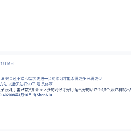
年1月16日
法 效果还不错 但需要更进一步的练习才能杀得更多 死得更少
法 以后无法打SD了 哎 头疼啊
子行列,手雷只有货船那图人多的时候才好用,运气好的话炸个4,5个,轰炸机就出
0:40
2008年1月16日
由 ShenNiu