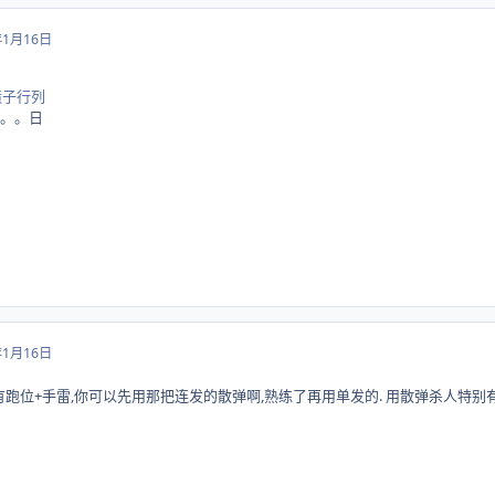
年1月16日
喷子行列
了。。日
年1月16日
有跑位+手雷,你可以先用那把连发的散弹啊,熟练了再用单发的. 用散弹杀人特别有