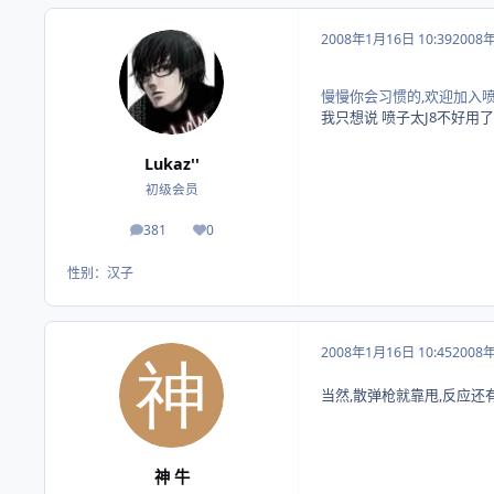
2008年1月16日 10:39
2008
慢慢你会习惯的,欢迎加入
我只想说 喷子太J8不好用
Lukaz''
初级会员
381
0
帖子
荣誉积分
性别：
汉子
2008年1月16日 10:45
2008
当然,散弹枪就靠甩,反应还
神 牛