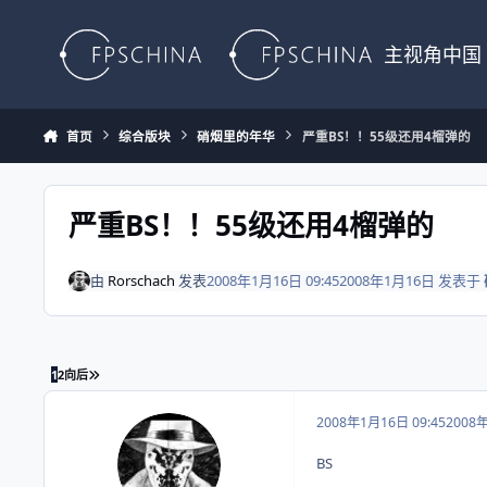
Skip to content
主视角中国
首页
综合版块
硝烟里的年华
严重BS！！55级还用4榴弹的
严重BS！！55级还用4榴弹的
由
Rorschach
发表
2008年1月16日 09:45
2008年1月16日
发表于
最末页
1
2
向后
2008年1月16日 09:45
2008
BS