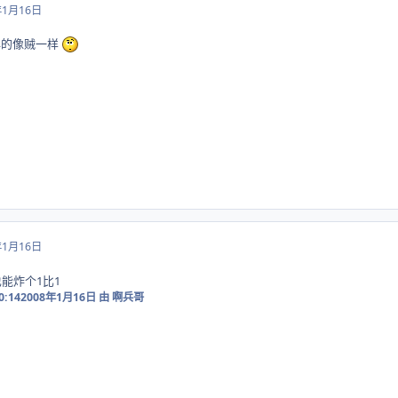
年1月16日
弹的像贼一样
年1月16日
也能炸个1比1
0:14
2008年1月16日
由 啊兵哥