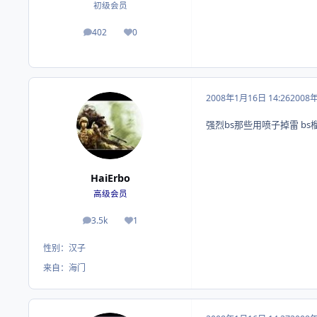
初级会员
402
0
帖子
荣誉积分
2008年1月16日 14:26
2008
强烈bs那些用喷子掉雷 bs
HaiErbo
高级会员
3.5k
1
帖子
荣誉积分
性别：
汉子
来自：
海门