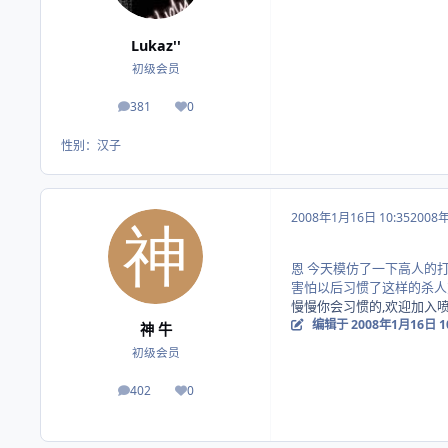
Lukaz''
初级会员
381
0
帖子
荣誉积分
性别：
汉子
2008年1月16日 10:35
2008
恩 今天模仿了一下高人的打
害怕以后习惯了这样的杀人方
慢慢你会习惯的,欢迎加入喷
编辑于
2008年1月16日 1
神 牛
初级会员
402
0
帖子
荣誉积分