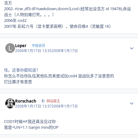
浩方
2002- rtcw ,df3 df-hawkdown,doom3,cod (经常出没浩方 id 19478),命运
战士（人特别难打死。。。）
2006年 cod2
2007年 彩虹六号（显卡要求高啊），使命召唤4（灵敏度 16）
Author stats
Loper
中级会员
2008年1月17日 13:35
2008年1月17日
哇。这事你都知道？
你怎么不拉你队伍其他队员来尝试玩cod4 混战玩多了没意思的
打比赛才有意思
Author stats
Rorschach
网站版主
2008年1月17日 13:37
2008年1月17日
COD1时候HF我还真没见过你
我是=UN=1.1 tianjin mini的OP