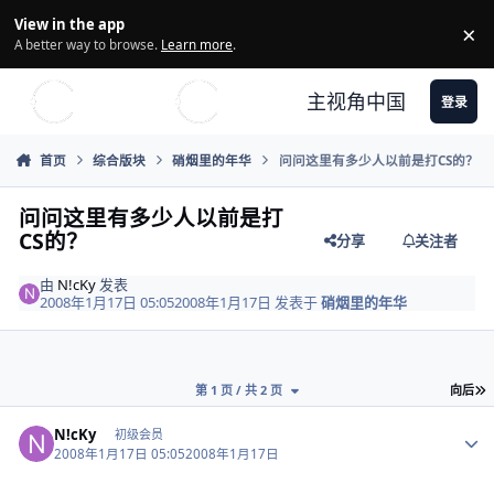
Skip to content
View in the app
×
Di
A better way to browse.
Learn more
.
主视角中国
登录
首页
综合版块
硝烟里的年华
问问这里有多少人以前是打CS的？
问问这里有多少人以前是打
CS的？
分享
关注者
由
N!cKy
发表
2008年1月17日 05:05
2008年1月17日
发表于
硝烟里的年华
第 1 页 / 共 2 页
向后
Author stats
N!cKy
初级会员
2008年1月17日 05:05
2008年1月17日