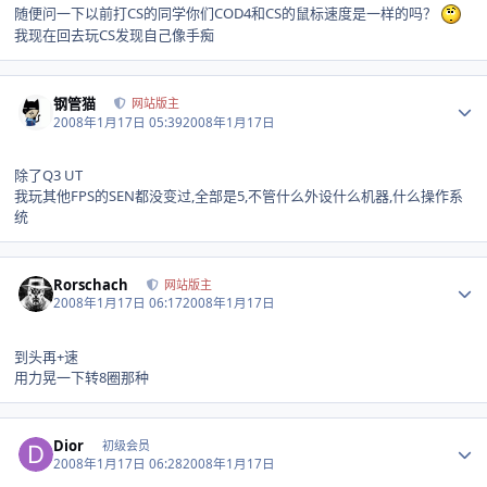
随便问一下以前打CS的同学你们COD4和CS的鼠标速度是一样的吗？
我现在回去玩CS发现自己像手痴
Author stats
钢管猫
网站版主
2008年1月17日 05:39
2008年1月17日
除了Q3 UT
我玩其他FPS的SEN都没变过,全部是5,不管什么外设什么机器,什么操作系
统
Author stats
Rorschach
网站版主
2008年1月17日 06:17
2008年1月17日
到头再+速
用力晃一下转8圈那种
Author stats
Dior
初级会员
2008年1月17日 06:28
2008年1月17日