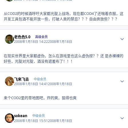
从COD2的时候酒呼吁大家都光腚上战场，现在都COD4了还喘着衣服，这
开发工具包酒不能开放一些，打破人类的禁忌？？？自由奔放些？？？
Author stats
老色色5.0
高级会员
2008年1月18日 14:22
2008年1月18日
在现实世界里大家都虚伪，怎么在游戏里也这么虚伪捏？？还 是赤裸裸的
好些，光腚对光腚，酒没有遮羞布了！！！
Author stats
飞来飞去
中级会员
2008年1月18日 14:41
2008年1月18日
来个COD2里的草地图吧，炸的爽，狙得也爽
Author stats
sokean
中级会员
2008年1月18日 15:51
2008年1月18日