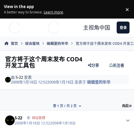
Skip to content
View in the app
×
Di
A better way to browse.
Learn more
.
主视角中国
登录
首页
综合版块
硝烟里的年华
官方将于这个周末发布 COD4 开发
官方将于这个周末发布 COD4
开发工具包
分享
关注者
由
S-22
发表
2008年1月18日 12:52
2008年1月18日
发表于
硝烟里的年华
第 1 页 / 共 2 页
向后
Author stats
S-22
网站管理
2008年1月18日 12:52
2008年1月18日