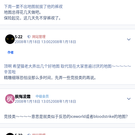
下周一要不出地图就拔了他的裤衩
地图总得花几天做吧。
保险起见，这几天先不穿裤衩了。
Author stats
S-22
网站管理
2008年1月18日 13:00
2008年1月18日
作者
顶啊 希望猫老大弄出几个好地图 取代现在大家普遍讨厌的地图～～～～～
辛苦啦
精雕细琢恐怕没那么多时间，先弄一些竞技类的再说。
Author stats
枫悔凌霜
中级会员
2008年1月18日 13:05
2008年1月18日
竞技类～～～～意思是就类似于反恐的iceworld或者bloodstrike的地图？
Author stats